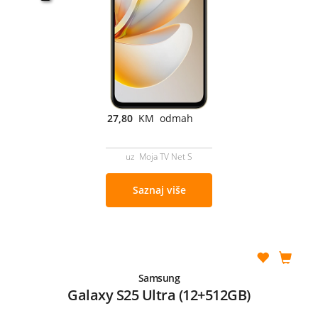
27,80
KM odmah
uz Moja TV Net S
Saznaj više
Samsung
Galaxy S25 Ultra (12+512GB)