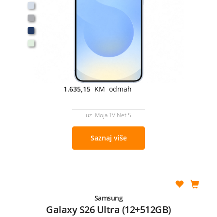
1.635,15
KM odmah
uz Moja TV Net S
Saznaj više
Samsung
Galaxy S26 Ultra (12+512GB)