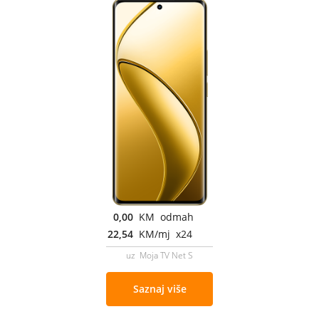
0,00
KM odmah
22,54
KM/mj x24
uz Moja TV Net S
Saznaj više