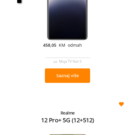
458,05
KM odmah
uz Moja TV Net S
Saznaj više
Realme
12 Pro+ 5G (12+512)