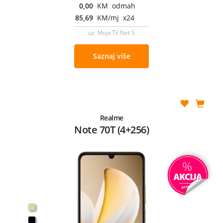
0,00
KM odmah
85,69
KM/mj x24
uz Moja TV Net S
Saznaj više
Realme
Note 70T (4+256)