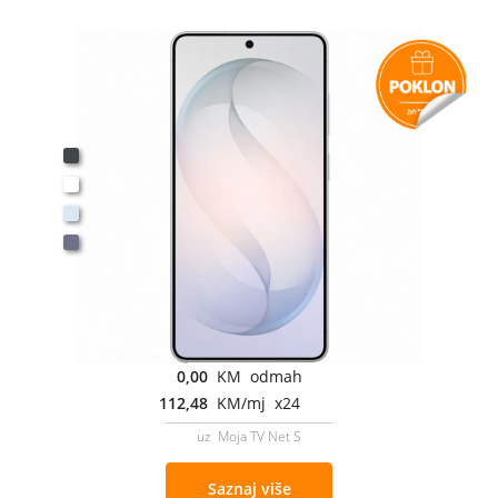
0,00
KM odmah
112,48
KM/mj x24
uz Moja TV Net S
Saznaj više