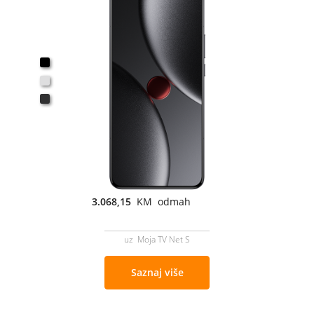
3.068,15
KM odmah
uz Moja TV Net S
Saznaj više