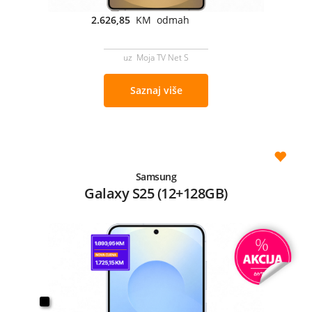
2.626,85
KM odmah
uz Moja TV Net S
Saznaj više
Samsung
Galaxy S25 (12+128GB)