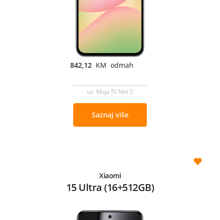
842,12
KM odmah
uz Moja TV Net S
Saznaj više
Xiaomi
15 Ultra (16+512GB)