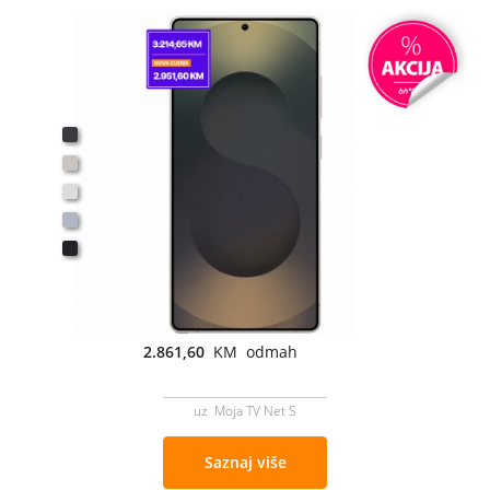
2.861,60
KM odmah
uz Moja TV Net S
Saznaj više