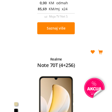
0,00
KM odmah
85,69
KM/mj x24
uz Moja TV Net S
Saznaj više
Realme
Note 70T (4+256)