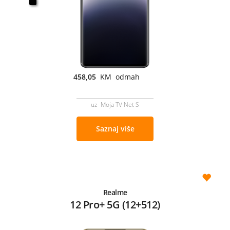
458,05
KM odmah
uz Moja TV Net S
Saznaj više
Realme
12 Pro+ 5G (12+512)