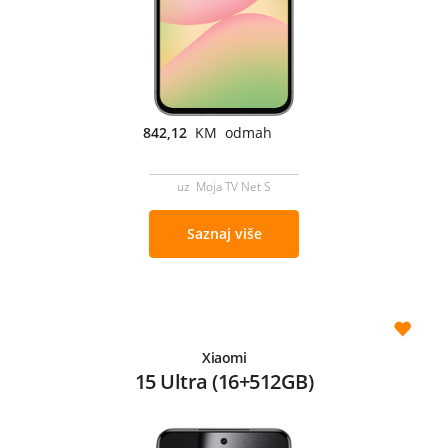
842,12
KM odmah
uz Moja TV Net S
Saznaj više
Xiaomi
15 Ultra (16+512GB)