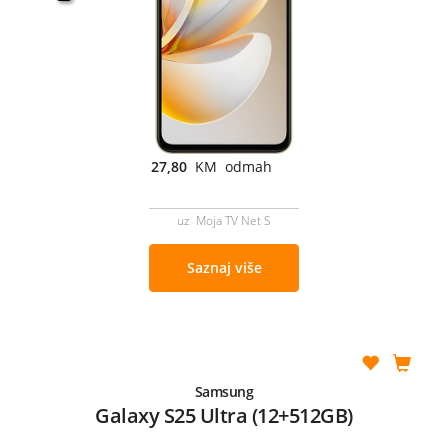
27,80
KM odmah
uz Moja TV Net S
Saznaj više
Samsung
Galaxy S25 Ultra (12+512GB)