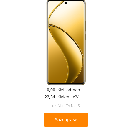
0,00
KM odmah
22,54
KM/mj x24
uz Moja TV Net S
Saznaj više