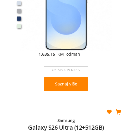
1.635,15
KM odmah
uz Moja TV Net S
Saznaj više
Samsung
Galaxy S26 Ultra (12+512GB)