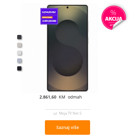
2.861,60
KM odmah
uz Moja TV Net S
Saznaj više