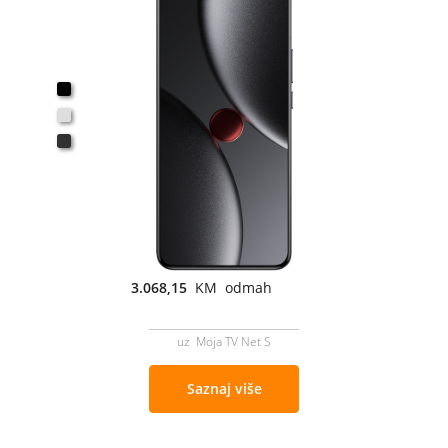
3.068,15
KM odmah
uz Moja TV Net S
Saznaj više