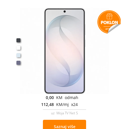
0,00
KM odmah
112,48
KM/mj x24
uz Moja TV Net S
Saznaj više