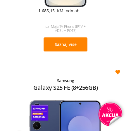
1.685,15
KM odmah
uz Moja TV Phone (IPTV +
ADSL + POTS)
Saznaj više
Samsung
Galaxy S25 FE (8+256GB)