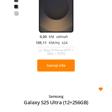
0,00
KM odmah
105,11
KM/mj x24
uz Moja TV Phone (IPTV +
ADSL + POTS)
Saznaj više
Samsung
Galaxy S25 Ultra (12+256GB)