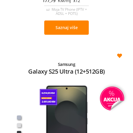
177,79
KM/mj x12
uz Moja TV Phone (IPTV +
ADSL + POTS)
Saznaj više
Samsung
Galaxy S25 Ultra (12+512GB)