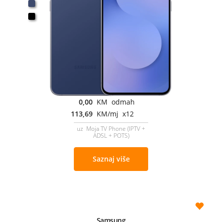
0,00
KM odmah
113,69
KM/mj x12
uz Moja TV Phone (IPTV +
ADSL + POTS)
Saznaj više
Samsung