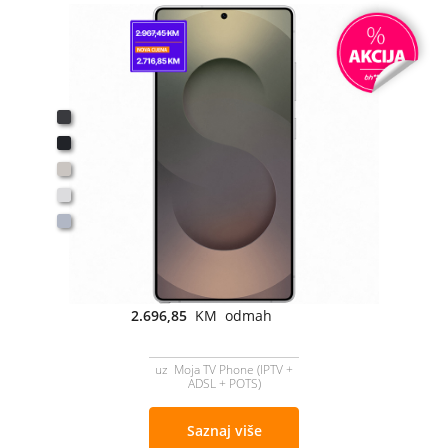
2.696,85
KM odmah
uz Moja TV Phone (IPTV +
ADSL + POTS)
Saznaj više