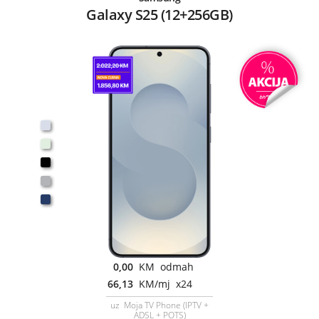
Galaxy S25 (12+256GB)
0,00
KM odmah
66,13
KM/mj x24
uz Moja TV Phone (IPTV +
ADSL + POTS)