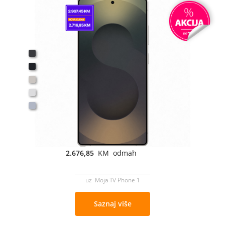
2.676,85
KM odmah
uz Moja TV Phone 1
Saznaj više