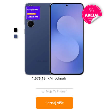
1.576,15
KM odmah
uz Moja TV Phone 1
Saznaj više