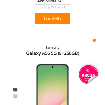
3,99
KM/mj x24
uz Moja TV Phone 1
Saznaj više
Samsung
Galaxy A56 5G (8+256GB)