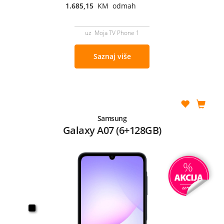
1.685,15
KM odmah
uz Moja TV Phone 1
Saznaj više
Samsung
Galaxy A07 (6+128GB)