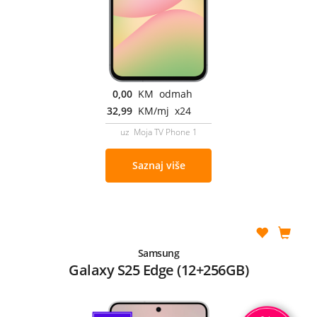
0,00
KM odmah
32,99
KM/mj x24
uz Moja TV Phone 1
Saznaj više
Samsung
Galaxy S25 Edge (12+256GB)