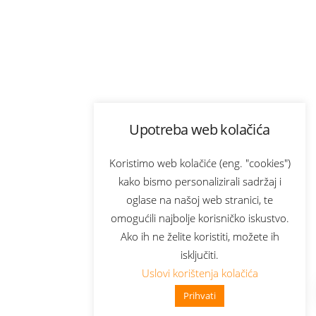
Upotreba web kolačića
Koristimo web kolačiće (eng. "cookies")
kako bismo personalizirali sadržaj i
oglase na našoj web stranici, te
omogućili najbolje korisničko iskustvo.
Ako ih ne želite koristiti, možete ih
isključiti.
Uslovi korištenja kolačića
Prihvati