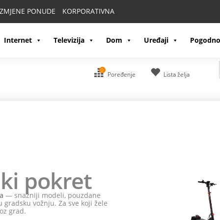
IZMJENE PONUDE
KORPORATIVNA
Internet
Televizija
Dom
Uređaji
Pogodno
0
Poređenje
Lista želja
ki pokret
a
— snažniji modeli, pouzdane
 gradsku vožnju. Za sve koji žele
oz grad.