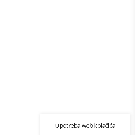
Program lojalnosti
Upotreba web kolačića
com
Bonus plus