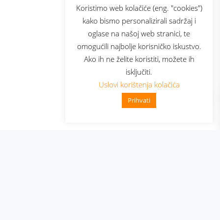
sluga
Prijava za newsletter
Koristimo web kolačiće (eng. "cookies")
kako bismo personalizirali sadržaj i
oglase na našoj web stranici, te
elecom
omogućili najbolje korisničko iskustvo.
Ako ih ne želite koristiti, možete ih
isključiti.
Uslovi korištenja kolačića
Prihvati
👋 Zdravo, kako mogu pomoći