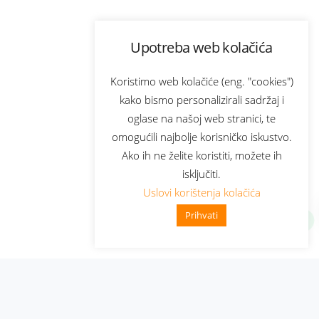
Upotreba web kolačića
Koristimo web kolačiće (eng. "cookies")
kako bismo personalizirali sadržaj i
oglase na našoj web stranici, te
omogućili najbolje korisničko iskustvo.
Ako ih ne želite koristiti, možete ih
isključiti.
Uslovi korištenja kolačića
Prihvati