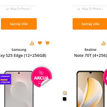
uz Moja TV Phone 1
uz Moja TV Phone 1
Saznaj više
Saznaj više
Samsung
Realme
axy S25 Edge (12+256GB)
Note 70T (4+256)