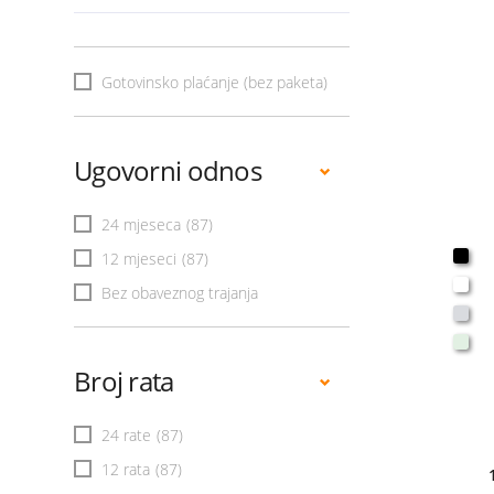
Gotovinsko plaćanje (bez paketa)
Ugovorni odnos
24 mjeseca
(87)
12 mjeseci
(87)
Bez obaveznog trajanja
Broj rata
24 rate
(87)
12 rata
(87)