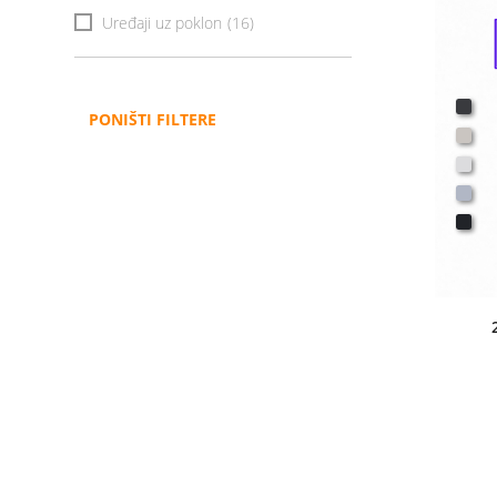
Uređaji uz poklon
(16)
PONIŠTI FILTERE