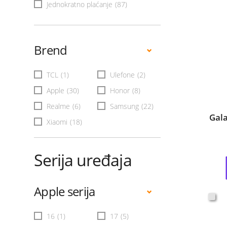
Jednokratno plaćanje
(87)
Brend
TCL
(1)
Ulefone
(2)
Apple
(30)
Honor
(8)
Realme
(6)
Samsung
(22)
Gal
Xiaomi
(18)
Serija uređaja
Apple serija
16
(1)
17
(5)