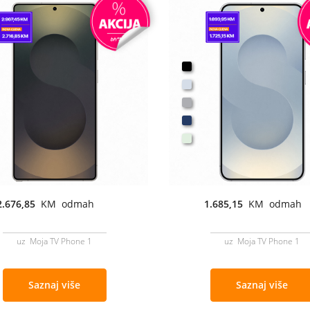
2.676,85
KM odmah
1.685,15
KM odmah
uz Moja TV Phone 1
uz Moja TV Phone 1
Saznaj više
Saznaj više