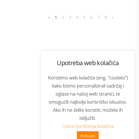
«
1
2
3
4
5
6
7
8
»
Program lojalnosti
Upotreba web kolačića
com
Bonus plus
sluga
Prijava za newsletter
Koristimo web kolačiće (eng. "cookies")
kako bismo personalizirali sadržaj i
oglase na našoj web stranici, te
elecom
omogućili najbolje korisničko iskustvo.
Ako ih ne želite koristiti, možete ih
isključiti.
Uslovi korištenja kolačića
Prihvati
👋 Zdravo, kako mogu pomoći?