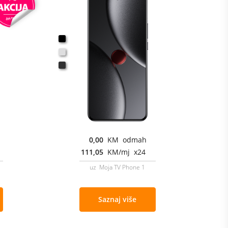
0,00
KM odmah
111,05
KM/mj x24
uz Moja TV Phone 1
Saznaj više