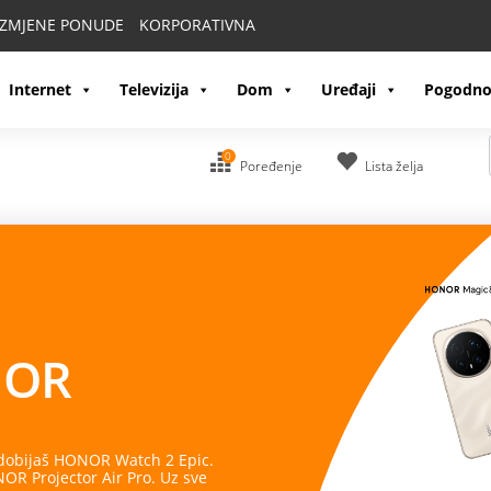
IZMJENE PONUDE
KORPORATIVNA
Internet
Televizija
Dom
Uređaji
Pogodno
0
Poređenje
Lista želja
OR
 dobijaš HONOR Watch 2 Epic.
R Projector Air Pro. Uz sve