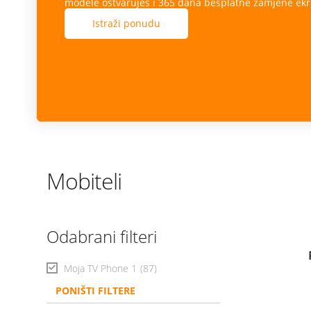
modele ostvaruješ i 365 dana besplatne zamjene ekr
Istraži ponudu
Mobiteli
Odabrani filteri
Moja TV Phone 1
(87)
PONIŠTI FILTERE