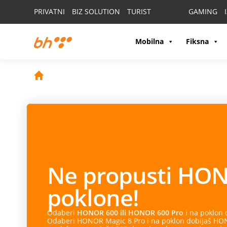
PRIVATNI
BIZ SOLUTION
TURIST
GAMING
Mobilna
Fiksna
Ne propusti
HON
poklone!
Odaberi
HONOR 600 ili HONOR 600 Pro
i na poklon
Odaberi HONOR Magic 8 Pro i na poklon dobijaš HONO