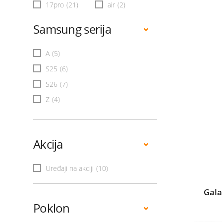
17pro
(21)
air
(2)
Samsung serija
A
(5)
S25
(6)
S26
(7)
Z
(4)
Akcija
Uređaji na akciji
(10)
Gala
Poklon