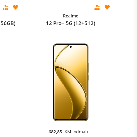
Realme
256GB)
12 Pro+ 5G (12+512)
682,85
KM odmah