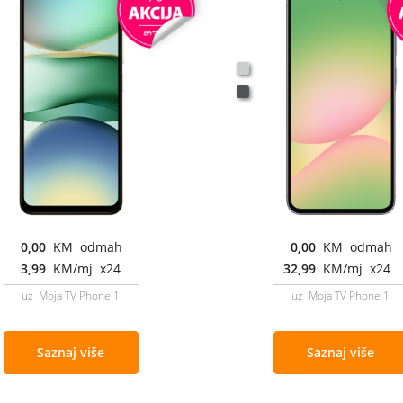
0,00
KM odmah
0,00
KM odmah
3,99
KM/mj x24
32,99
KM/mj x24
uz Moja TV Phone 1
uz Moja TV Phone 1
Saznaj više
Saznaj više