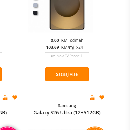
0,00
KM odmah
103,69
KM/mj x24
uz Moja TV Phone 1
Saznaj više
Samsung
GB)
Galaxy S26 Ultra (12+512GB)