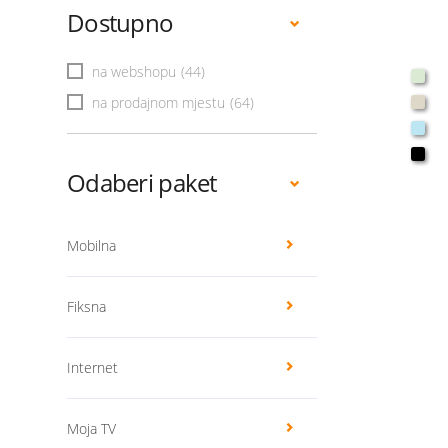
Dostupno
na webshopu
(44)
na prodajnom mjestu
(64)
Odaberi paket
Mobilna
Fiksna
Internet
Moja TV