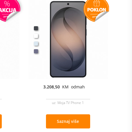
3.208,50
KM odmah
uz Moja TV Phone 1
Saznaj više