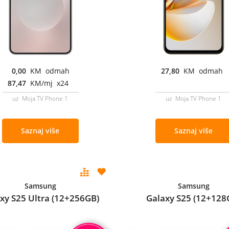
0,00
KM odmah
27,80
KM odmah
87,47
KM/mj x24
uz Moja TV Phone 1
uz Moja TV Phone 1
Saznaj više
Saznaj više
Samsung
Samsung
xy S25 Ultra (12+256GB)
Galaxy S25 (12+128