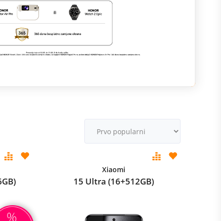
M
v
Xiaomi
6GB)
15 Ultra (16+512GB)