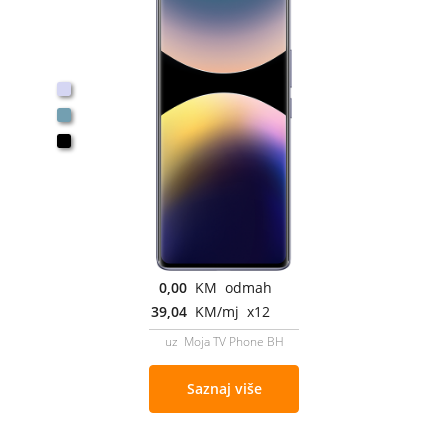
0,00
KM odmah
39,04
KM/mj x12
uz Moja TV Phone BH
Saznaj više