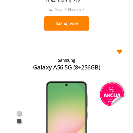
17,34
KM/mj x12
uz Moja TV Phone BH
Saznaj više
Samsung
Galaxy A56 5G (8+256GB)