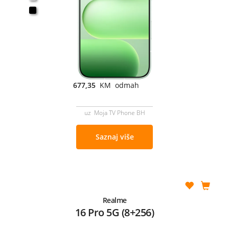
677,35
KM odmah
uz Moja TV Phone BH
Saznaj više
Realme
16 Pro 5G (8+256)