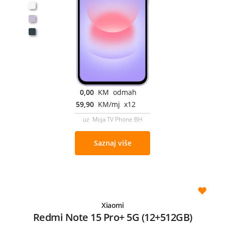
0,00
KM odmah
59,90
KM/mj x12
uz Moja TV Phone BH
Saznaj više
Xiaomi
Redmi Note 15 Pro+ 5G (12+512GB)