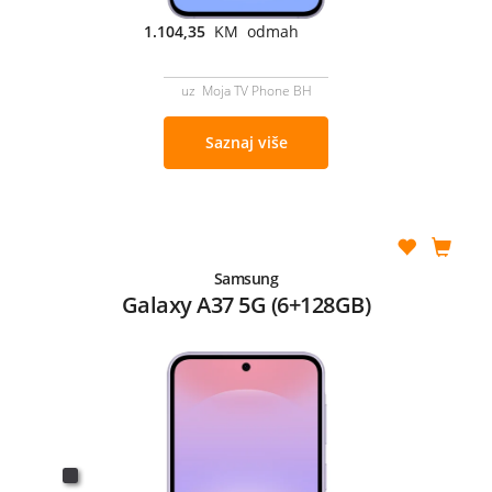
1.104,35
KM odmah
uz Moja TV Phone BH
Saznaj više
Samsung
Galaxy A37 5G (6+128GB)