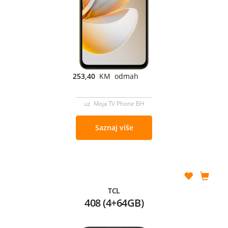
253,40
KM odmah
uz Moja TV Phone BH
Saznaj više
TCL
408 (4+64GB)