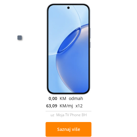
0,00
KM odmah
63,09
KM/mj x12
uz Moja TV Phone BH
Saznaj više