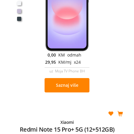
0,00
KM odmah
29,95
KM/mj x24
uz Moja TV Phone BH
Saznaj više
Xiaomi
Redmi Note 15 Pro+ 5G (12+512GB)