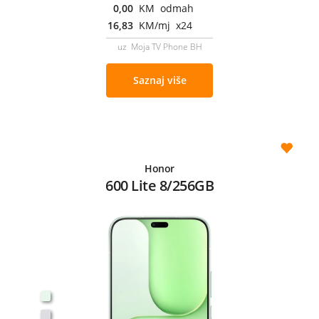
0,00
KM odmah
16,83
KM/mj x24
uz Moja TV Phone BH
Saznaj više
Honor
600 Lite 8/256GB