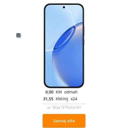
0,00
KM odmah
31,55
KM/mj x24
uz Moja TV Phone BH
Saznaj više