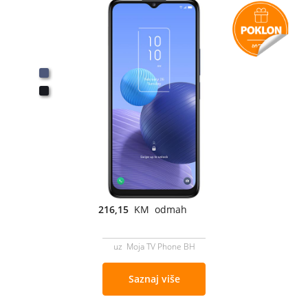
216,15
KM odmah
uz Moja TV Phone BH
Saznaj više