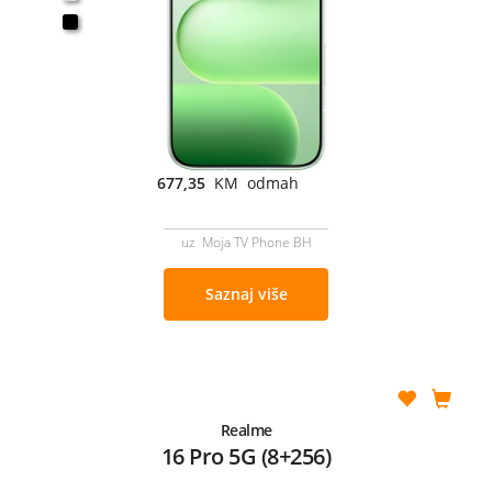
677,35
KM odmah
uz Moja TV Phone BH
Saznaj više
Realme
16 Pro 5G (8+256)