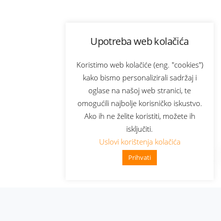
Upotreba web kolačića
Koristimo web kolačiće (eng. "cookies")
kako bismo personalizirali sadržaj i
oglase na našoj web stranici, te
omogućili najbolje korisničko iskustvo.
Ako ih ne želite koristiti, možete ih
isključiti.
Uslovi korištenja kolačića
Prihvati