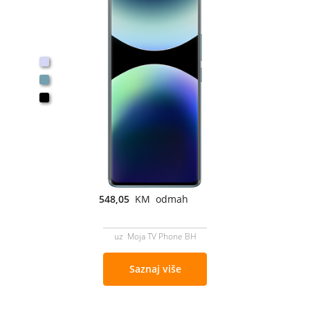
548,05
KM odmah
uz Moja TV Phone BH
Saznaj više