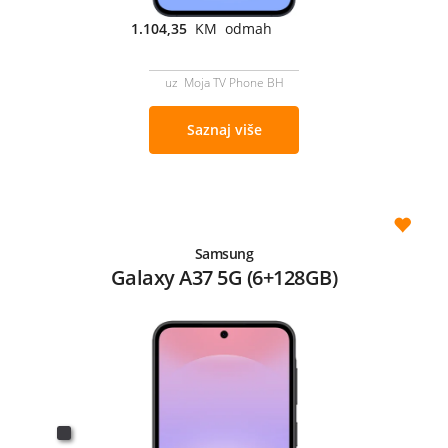
1.104,35
KM odmah
uz Moja TV Phone BH
Saznaj više
Samsung
Galaxy A37 5G (6+128GB)