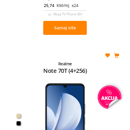
25,74
KM/mj x24
uz Moja TV Phone BH
Saznaj više
Realme
Note 70T (4+256)