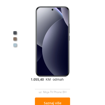
1.055,40
KM odmah
uz Moja TV Phone BH
Saznaj više