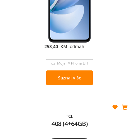
253,40
KM odmah
uz Moja TV Phone BH
Saznaj više
TCL
408 (4+64GB)