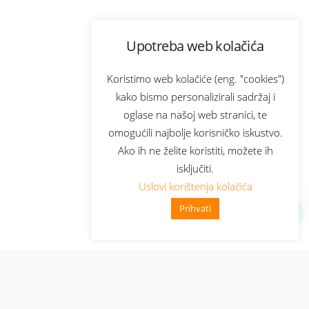
Upotreba web kolačića
Koristimo web kolačiće (eng. "cookies")
kako bismo personalizirali sadržaj i
oglase na našoj web stranici, te
omogućili najbolje korisničko iskustvo.
Ako ih ne želite koristiti, možete ih
isključiti.
Uslovi korištenja kolačića
Prihvati