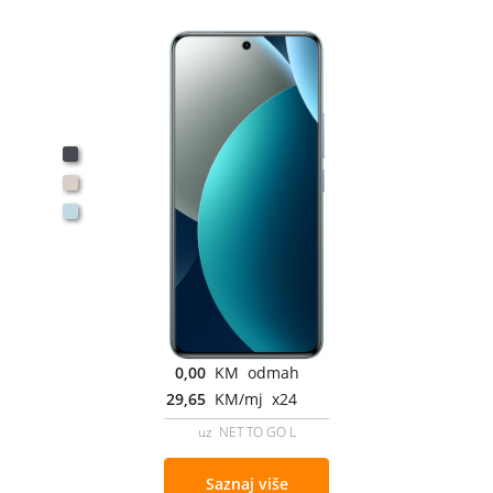
0,00
KM odmah
29,65
KM/mj x24
uz NET TO GO L
Saznaj više