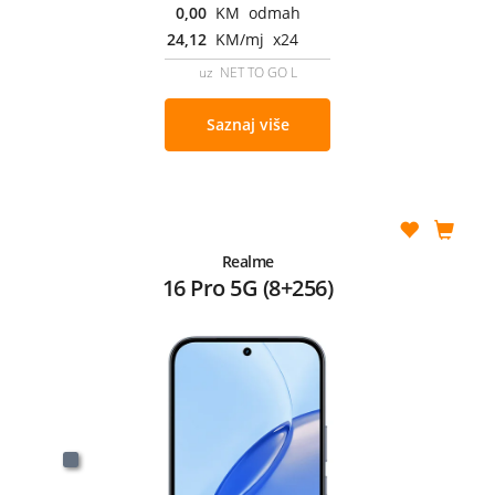
0,00
KM odmah
24,12
KM/mj x24
uz NET TO GO L
Saznaj više
Realme
16 Pro 5G (8+256)