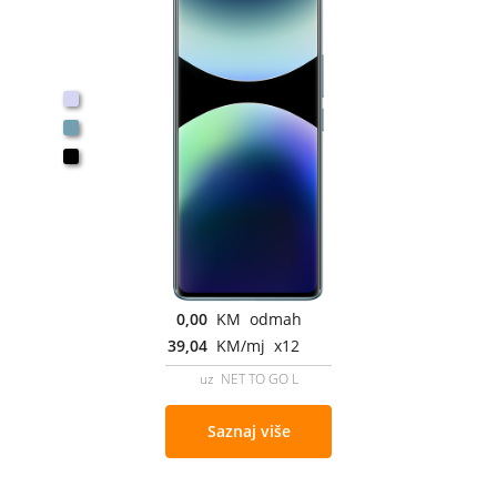
0,00
KM odmah
39,04
KM/mj x12
uz NET TO GO L
Saznaj više