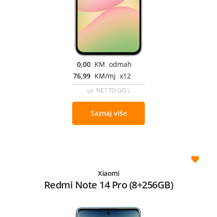
0,00
KM odmah
76,99
KM/mj x12
uz NET TO GO L
Saznaj više
Xiaomi
Redmi Note 14 Pro (8+256GB)