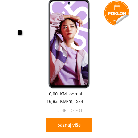
0,00
KM odmah
16,83
KM/mj x24
uz NET TO GO L
Saznaj više