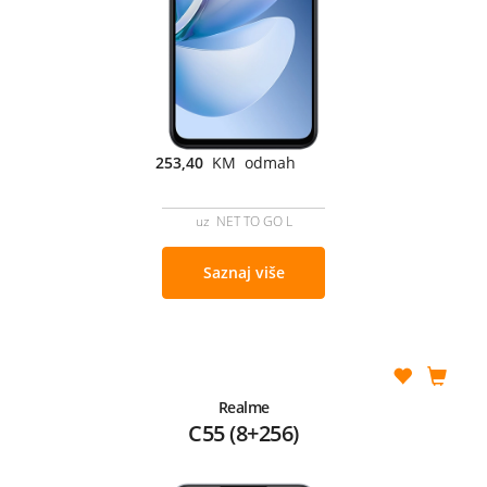
253,40
KM odmah
uz NET TO GO L
Saznaj više
Realme
C55 (8+256)