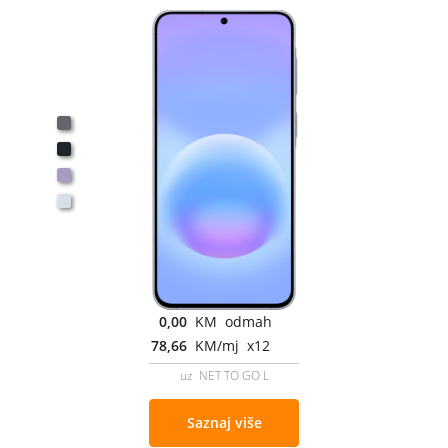
0,00
KM odmah
78,66
KM/mj x12
uz NET TO GO L
Saznaj više