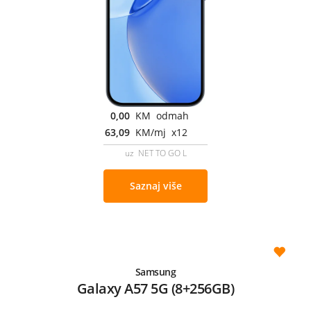
0,00
KM odmah
63,09
KM/mj x12
uz NET TO GO L
Saznaj više
Samsung
Galaxy A57 5G (8+256GB)