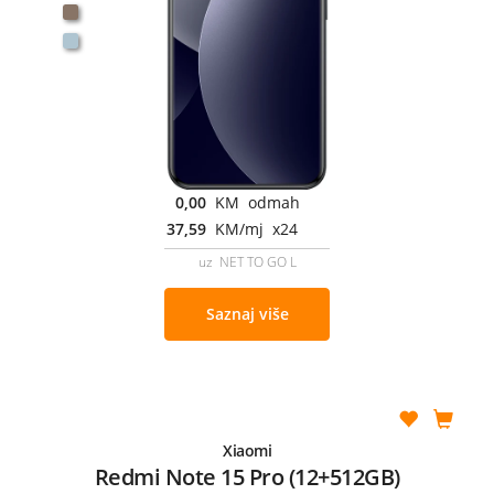
0,00
KM odmah
37,59
KM/mj x24
uz NET TO GO L
Saznaj više
Xiaomi
Redmi Note 15 Pro (12+512GB)