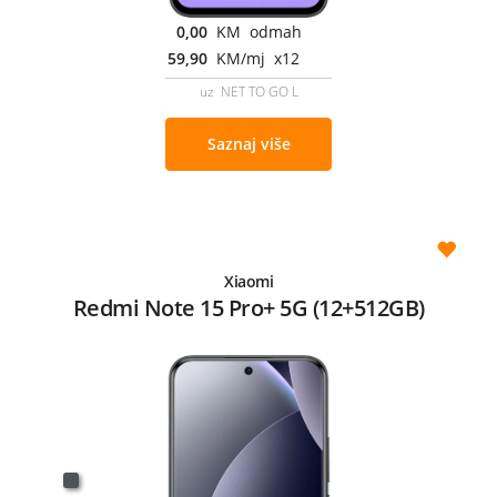
0,00
KM odmah
59,90
KM/mj x12
uz NET TO GO L
Saznaj više
Xiaomi
Redmi Note 15 Pro+ 5G (12+512GB)