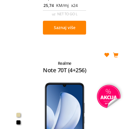
25,74
KM/mj x24
uz NET TO GO L
Saznaj više
Realme
Note 70T (4+256)