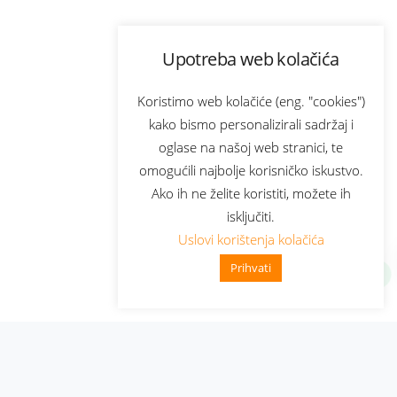
Upotreba web kolačića
Koristimo web kolačiće (eng. "cookies")
kako bismo personalizirali sadržaj i
oglase na našoj web stranici, te
omogućili najbolje korisničko iskustvo.
Ako ih ne želite koristiti, možete ih
isključiti.
Uslovi korištenja kolačića
Prihvati