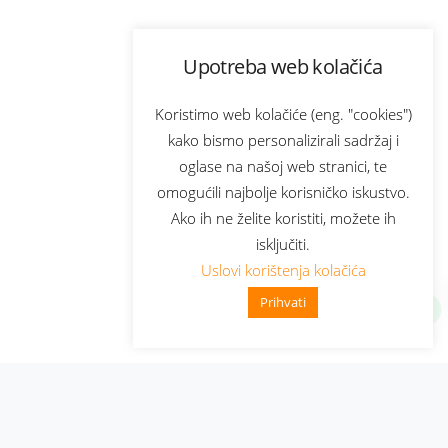
Upotreba web kolačića
Koristimo web kolačiće (eng. "cookies")
kako bismo personalizirali sadržaj i
oglase na našoj web stranici, te
omogućili najbolje korisničko iskustvo.
Ako ih ne želite koristiti, možete ih
isključiti.
Uslovi korištenja kolačića
Prihvati