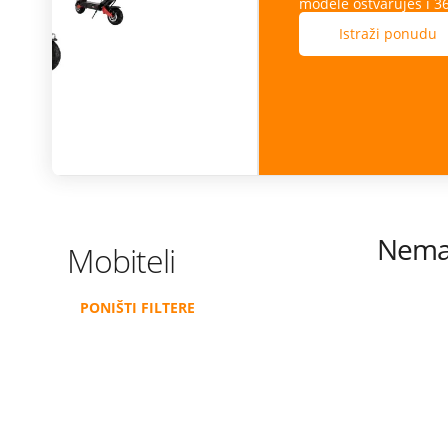
modele ostvaruješ i 365 dana besplatne zamjene ekr
Istraži ponudu
Nema 
Mobiteli
PONIŠTI FILTERE