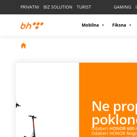
PRIVATNI
BIZ SOLUTION
TURIST
GAMING
Mobilna
Fiksna
Ne propusti
HON
poklone!
Odaberi
HONOR 600 ili HONOR 600 Pro
i na poklon
Odaberi HONOR Magic 8 Pro i na poklon dobijaš HONO