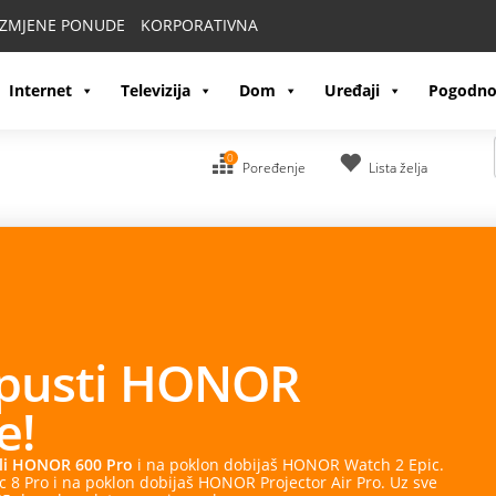
IZMJENE PONUDE
KORPORATIVNA
Internet
Televizija
Dom
Uređaji
Pogodno
0
Poređenje
Lista želja
OR
 dobijaš HONOR Watch 2 Epic.
R Projector Air Pro. Uz sve