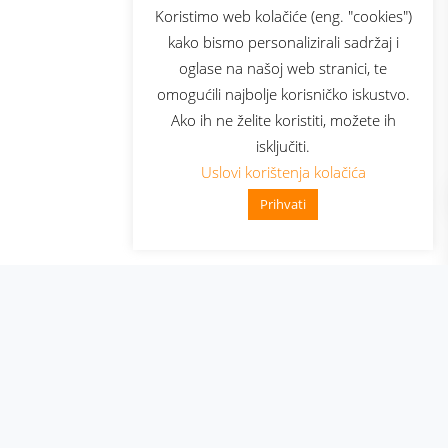
sluga
Prijava za newsletter
Koristimo web kolačiće (eng. "cookies")
kako bismo personalizirali sadržaj i
oglase na našoj web stranici, te
elecom
omogućili najbolje korisničko iskustvo.
Ako ih ne želite koristiti, možete ih
isključiti.
Uslovi korištenja kolačića
Prihvati
👋 Zdravo, kako mogu pomoći?