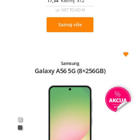
17,34
KM/mj x12
uz NET TO GO M
Saznaj više
Samsung
Galaxy A56 5G (8+256GB)