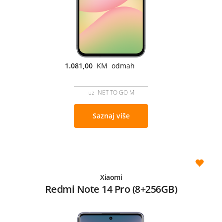
1.081,00
KM odmah
uz NET TO GO M
Saznaj više
Xiaomi
Redmi Note 14 Pro (8+256GB)