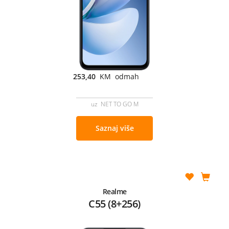
253,40
KM odmah
uz NET TO GO M
Saznaj više
Realme
C55 (8+256)