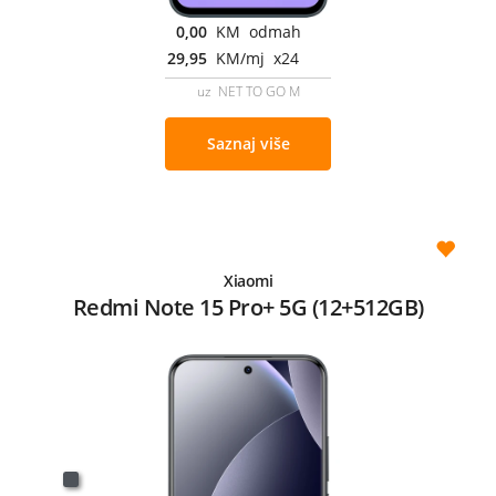
0,00
KM odmah
29,95
KM/mj x24
uz NET TO GO M
Saznaj više
Xiaomi
Redmi Note 15 Pro+ 5G (12+512GB)