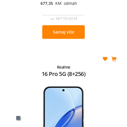
677,35
KM odmah
uz NET TO GO M
Saznaj više
Realme
16 Pro 5G (8+256)