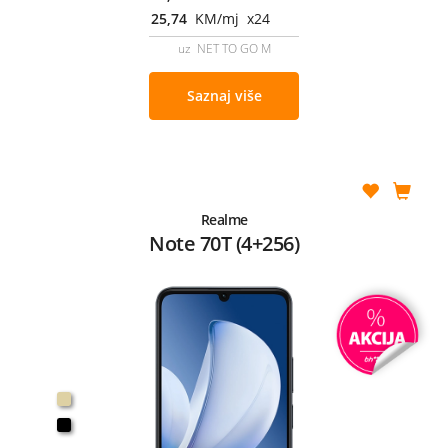
25,74
KM/mj x24
uz NET TO GO M
Saznaj više
Realme
Note 70T (4+256)