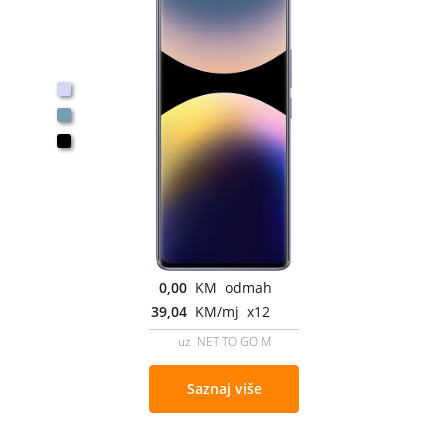
0,00
KM odmah
39,04
KM/mj x12
uz NET TO GO M
Saznaj više