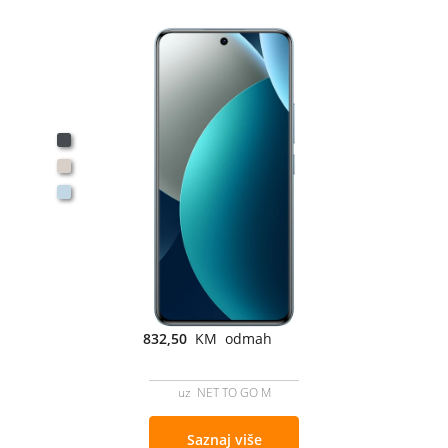
832,50
KM odmah
uz NET TO GO M
Saznaj više