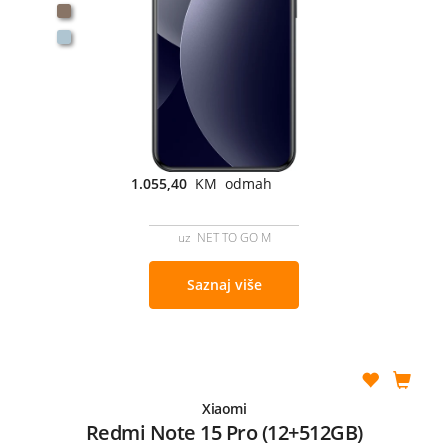
1.055,40
KM odmah
uz NET TO GO M
Saznaj više
Xiaomi
Redmi Note 15 Pro (12+512GB)