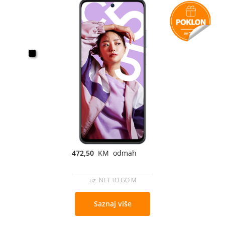
472,50
KM odmah
uz NET TO GO M
Saznaj više