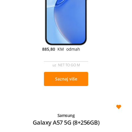
885,80
KM odmah
uz NET TO GO M
Saznaj više
Samsung
Galaxy A57 5G (8+256GB)