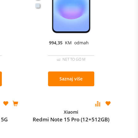
994,35
KM odmah
uz NET TO GO M
Saznaj više
Xiaomi
 5G
Redmi Note 15 Pro (12+512GB)