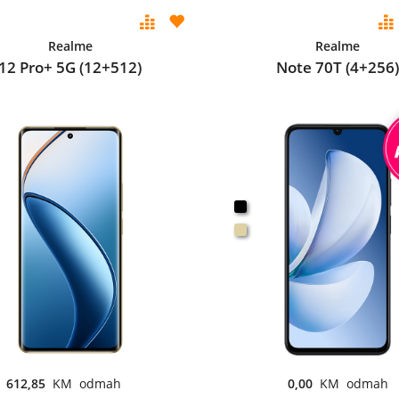
Realme
Realme
12 Pro+ 5G (12+512)
Note 70T (4+256)
612,85
KM odmah
0,00
KM odmah