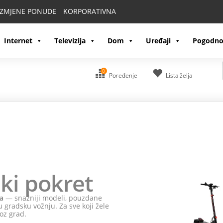
IZMJENE PONUDE
KORPORATIVNA
Internet
Televizija
Dom
Uređaji
Pogodno
0
Poređenje
Lista želja
ki pokret
a
— snažniji modeli, pouzdane
 gradsku vožnju. Za sve koji žele
oz grad.