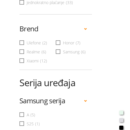
Jednokratno plaćanje
(33)
Brend
Ulefone
(2)
Honor
(7)
Realme
(6)
Samsung
(6)
Xiaomi
(12)
Serija uređaja
Samsung serija
A
(5)
S25
(1)