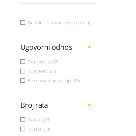
Gotovinsko plaćanje (bez paketa)
Ugovorni odnos
24 mjeseca
(33)
12 mjeseci
(33)
Bez obaveznog trajanja
(33)
Broj rata
24 rate
(33)
12 rata
(33)