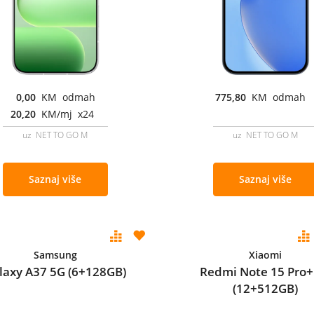
0,00
KM odmah
775,80
KM odmah
20,20
KM/mj x24
uz NET TO GO M
uz NET TO GO M
Saznaj više
Saznaj više
Samsung
Xiaomi
laxy A37 5G (6+128GB)
Redmi Note 15 Pro+
(12+512GB)