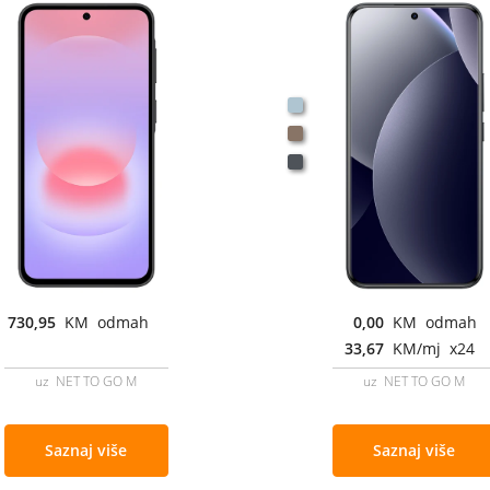
730,95
KM odmah
0,00
KM odmah
33,67
KM/mj x24
uz NET TO GO M
uz NET TO GO M
Saznaj više
Saznaj više