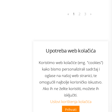
«
1
2
3
»
Program lojalnosti
Upotreba web kolačića
com
Bonus plus
sluga
Prijava za newsletter
Koristimo web kolačiće (eng. "cookies")
kako bismo personalizirali sadržaj i
oglase na našoj web stranici, te
elecom
omogućili najbolje korisničko iskustvo.
Ako ih ne želite koristiti, možete ih
isključiti.
Uslovi korištenja kolačića
Prihvati
👋 Zdravo, kako mogu pomoći?