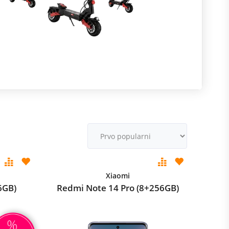
R
m
M
v
Xiaomi
6GB)
Redmi Note 14 Pro (8+256GB)