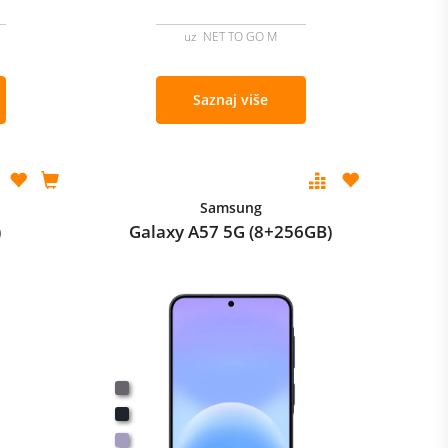
uz NET TO GO M
Saznaj više
Samsung
)
Galaxy A57 5G (8+256GB)