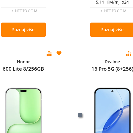
5,11
KM/mj x24
uz NET TO GO M
uz NET TO GO M
Saznaj više
Saznaj više
Honor
Realme
600 Lite 8/256GB
16 Pro 5G (8+256