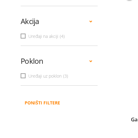
Akcija
Uređaji na akciji
(4)
Poklon
Uređaji uz poklon
(3)
PONIŠTI FILTERE
Ga