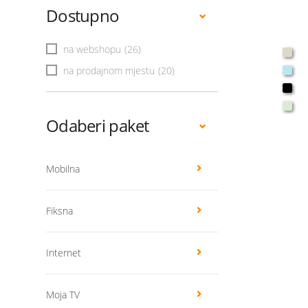
Dostupno
na webshopu
(26)
na prodajnom mjestu
(20)
Odaberi paket
Mobilna
Fiksna
Internet
Moja TV