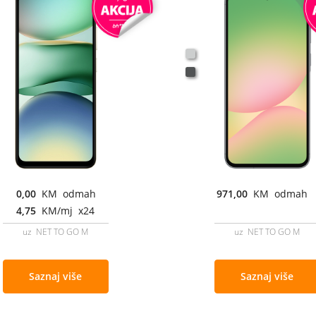
0,00
KM odmah
971,00
KM odmah
4,75
KM/mj x24
uz NET TO GO M
uz NET TO GO M
Saznaj više
Saznaj više