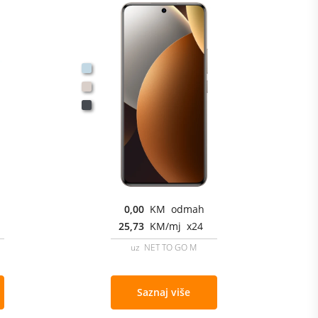
0,00
KM odmah
25,73
KM/mj x24
uz NET TO GO M
Saznaj više