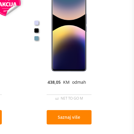
438,05
KM odmah
uz NET TO GO M
Saznaj više