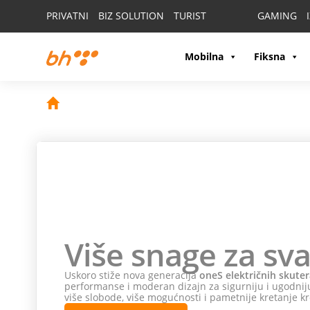
PRIVATNI
BIZ SOLUTION
TURIST
GAMING
Mobilna
Fiksna
Više snage za sva
Uskoro stiže nova generacija
oneS električnih skuter
performanse i moderan dizajn za sigurniju i ugodniju
više slobode, više mogućnosti i pametnije kretanje kr