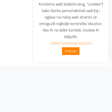
sluga
Prijava za newsletter
Koristimo web kolačiće (eng. "cookies")
kako bismo personalizirali sadržaj i
oglase na našoj web stranici, te
elecom
omogućili najbolje korisničko iskustvo.
Ako ih ne želite koristiti, možete ih
isključiti.
Uslovi korištenja kolačića
Prihvati
👋 Zdravo, kako mogu pomoći