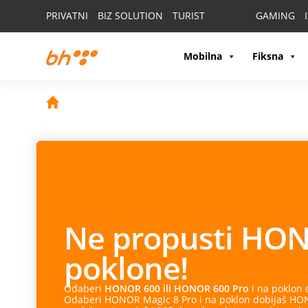
PRIVATNI
BIZ SOLUTION
TURIST
GAMING
Mobilna
Fiksna
Ne propusti
HON
poklone!
Odaberi
HONOR 600 ili HONOR 600 Pro
i na poklon
Odaberi HONOR Magic 8 Pro i na poklon dobijaš HONO