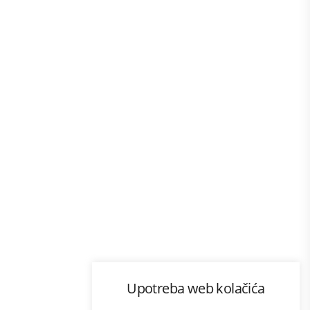
Program lojalnosti
Upotreba web kolačića
com
Bonus plus