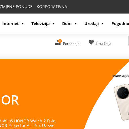
IZMJENE PONUDE
KORPORATIVNA
Internet
Televizija
Dom
Uređaji
Pogodno
0
Poređenje
Lista želja
OR
 dobijaš HONOR Watch 2 Epic.
R Projector Air Pro. Uz sve