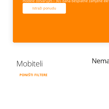
modele ostvaruješ i 365 dana besplatne zamjene ekr
Istraži ponudu
Nema 
Mobiteli
PONIŠTI FILTERE