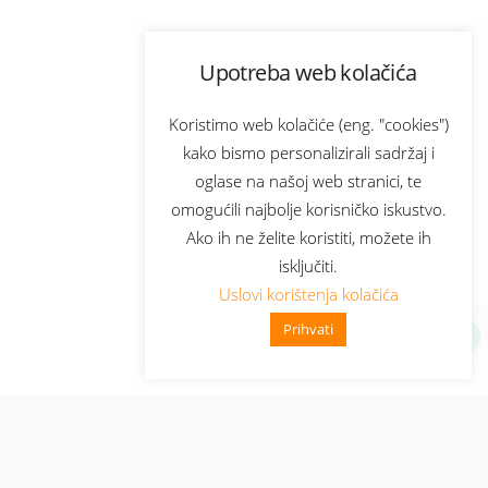
Upotreba web kolačića
Koristimo web kolačiće (eng. "cookies")
kako bismo personalizirali sadržaj i
oglase na našoj web stranici, te
omogućili najbolje korisničko iskustvo.
Ako ih ne želite koristiti, možete ih
isključiti.
Uslovi korištenja kolačića
Prihvati