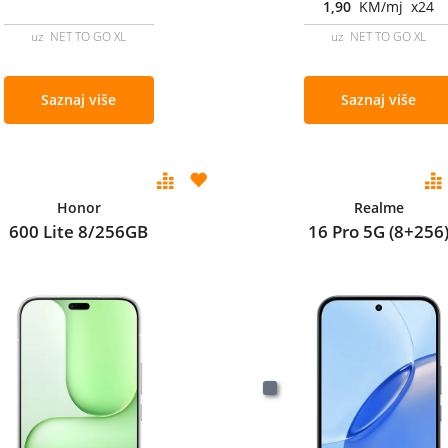
1,90
KM/mj x24
uz NET TO GO XL
uz NET TO GO XL
Saznaj više
Saznaj više
Honor
Realme
600 Lite 8/256GB
16 Pro 5G (8+256