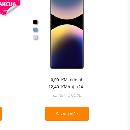
0,00
KM odmah
12,40
KM/mj x24
uz NET TO GO XL
Saznaj više