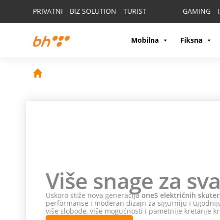
PRIVATNI
BIZ SOLUTION
TURIST
GAMING
Mobilna
Fiksna
Više snage za sva
Uskoro stiže nova generacija
oneS električnih skuter
performanse i moderan dizajn za sigurniju i ugodniju
više slobode, više mogućnosti i pametnije kretanje kr