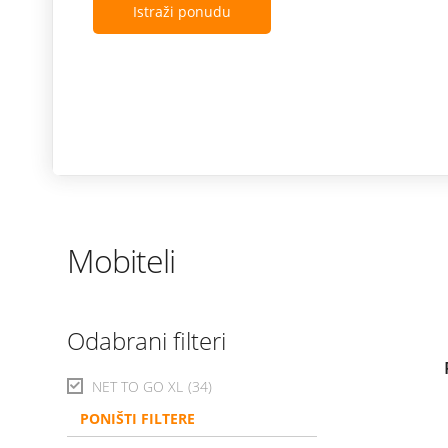
Istraži ponudu
Mobiteli
Odabrani filteri
NET TO GO XL
(34)
PONIŠTI FILTERE