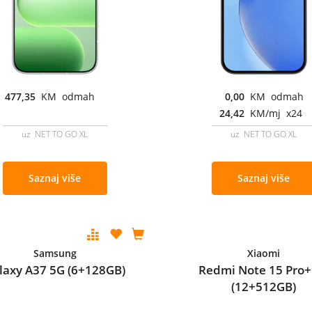
477,35
KM odmah
0,00
KM odmah
24,42
KM/mj x24
uz NET TO GO XL
uz NET TO GO XL
Saznaj više
Saznaj više
Samsung
Xiaomi
laxy A37 5G (6+128GB)
Redmi Note 15 Pro+
(12+512GB)