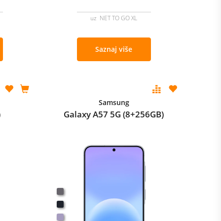
uz NET TO GO XL
Saznaj više
Samsung
)
Galaxy A57 5G (8+256GB)