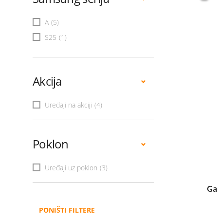
A
(5)
S25
(1)
Akcija
Uređaji na akciji
(4)
Poklon
Uređaji uz poklon
(3)
Ga
PONIŠTI FILTERE