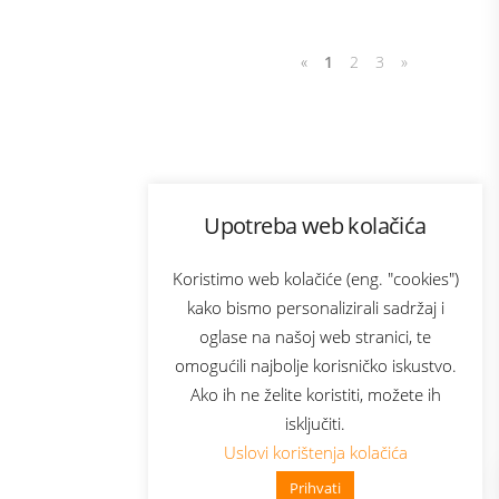
«
1
2
3
»
Program lojalnosti
Upotreba web kolačića
com
Bonus plus
sluga
Prijava za newsletter
Koristimo web kolačiće (eng. "cookies")
kako bismo personalizirali sadržaj i
oglase na našoj web stranici, te
elecom
omogućili najbolje korisničko iskustvo.
Ako ih ne želite koristiti, možete ih
isključiti.
Uslovi korištenja kolačića
Prihvati
👋 Zdravo, kako mogu pomoći?