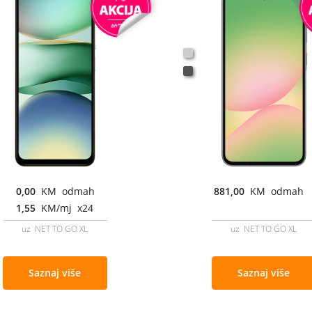
0,00
KM odmah
881,00
KM odmah
1,55
KM/mj x24
uz NET TO GO XL
uz NET TO GO XL
Saznaj više
Saznaj više