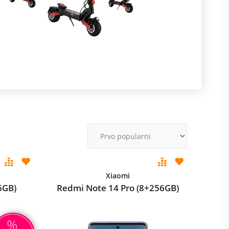
R
m
M
v
Xiaomi
6GB)
Redmi Note 14 Pro (8+256GB)