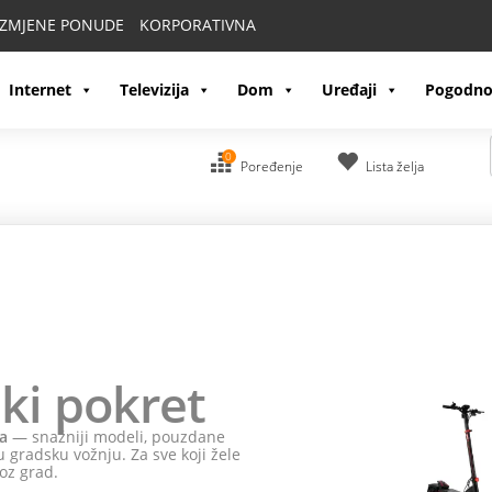
IZMJENE PONUDE
KORPORATIVNA
Internet
Televizija
Dom
Uređaji
Pogodno
0
Poređenje
Lista želja
ki pokret
a
— snažniji modeli, pouzdane
 gradsku vožnju. Za sve koji žele
oz grad.