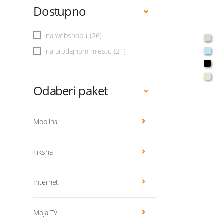
Dostupno
na webshopu
(26)
na prodajnom mjestu
(21)
Odaberi paket
Mobilna
Fiksna
Internet
Moja TV