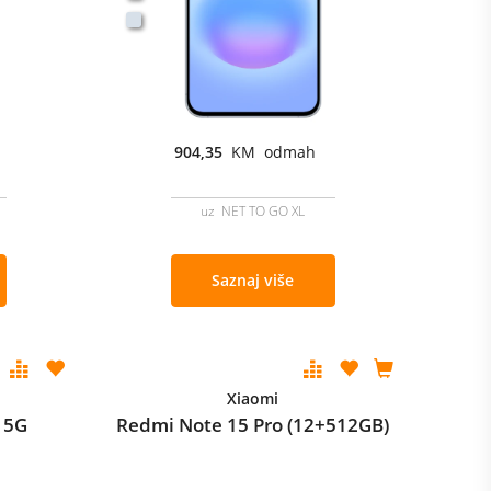
904,35
KM odmah
uz NET TO GO XL
Saznaj više
Xiaomi
 5G
Redmi Note 15 Pro (12+512GB)