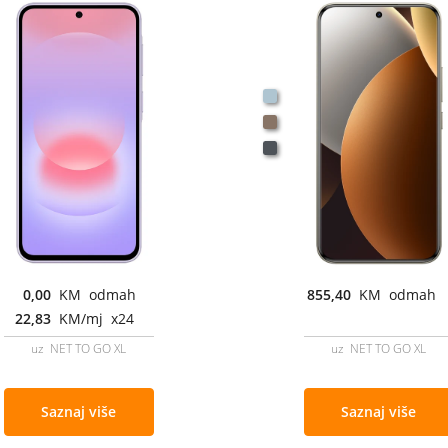
0,00
KM odmah
855,40
KM odmah
22,83
KM/mj x24
uz NET TO GO XL
uz NET TO GO XL
Saznaj više
Saznaj više