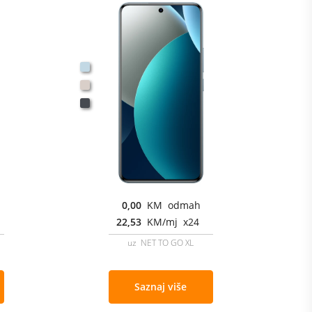
0,00
KM odmah
22,53
KM/mj x24
uz NET TO GO XL
Saznaj više