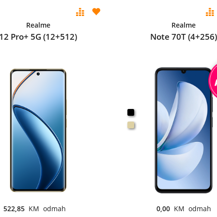
Realme
Realme
12 Pro+ 5G (12+512)
Note 70T (4+256)
522,85
KM odmah
0,00
KM odmah