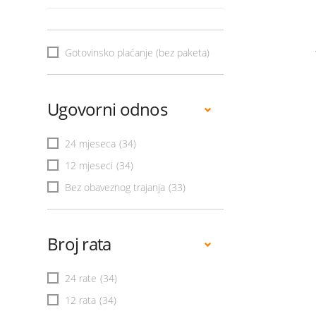
Gotovinsko plaćanje (bez paketa)
Ugovorni odnos
24 mjeseca
(34)
12 mjeseci
(34)
Bez obaveznog trajanja
(33)
Broj rata
24 rate
(34)
12 rata
(34)