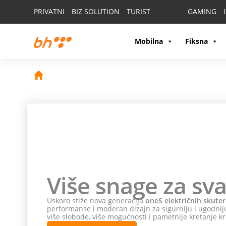
PRIVATNI
BIZ SOLUTION
TURIST
GAMING
Mobilna
Fiksna
Više snage za sva
Uskoro stiže nova generacija
oneS električnih skuter
performanse i moderan dizajn za sigurniju i ugodniju
više slobode, više mogućnosti i pametnije kretanje kr