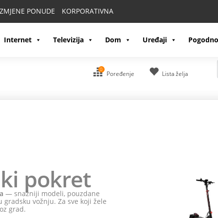
IZMJENE PONUDE
KORPORATIVNA
Internet
Televizija
Dom
Uređaji
Pogodno
0
Poređenje
Lista želja
ki pokret
a
— snažniji modeli, pouzdane
 gradsku vožnju. Za sve koji žele
oz grad.