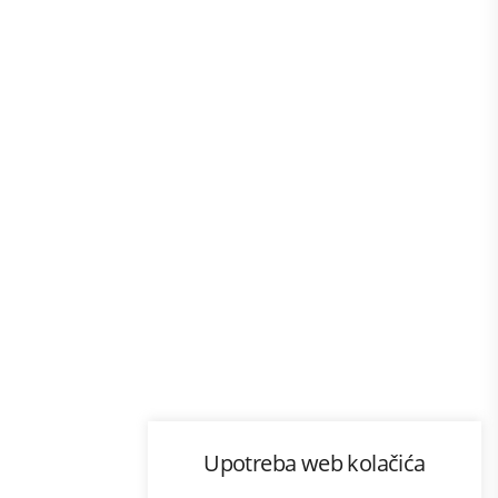
Program lojalnosti
Upotreba web kolačića
com
Bonus plus