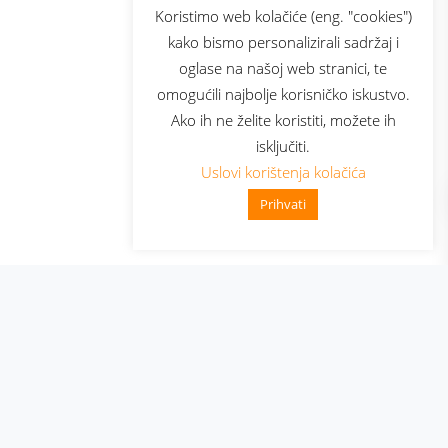
sluga
Prijava za newsletter
Koristimo web kolačiće (eng. "cookies")
kako bismo personalizirali sadržaj i
oglase na našoj web stranici, te
elecom
omogućili najbolje korisničko iskustvo.
Ako ih ne želite koristiti, možete ih
isključiti.
Uslovi korištenja kolačića
Prihvati
👋 Zdravo, kako mogu pomoć