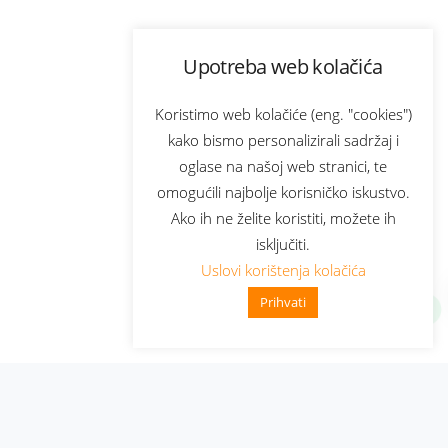
Upotreba web kolačića
Koristimo web kolačiće (eng. "cookies")
kako bismo personalizirali sadržaj i
oglase na našoj web stranici, te
omogućili najbolje korisničko iskustvo.
Ako ih ne želite koristiti, možete ih
isključiti.
Uslovi korištenja kolačića
Prihvati