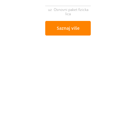
uz Osnovni paket fizicka
lica
Saznaj više