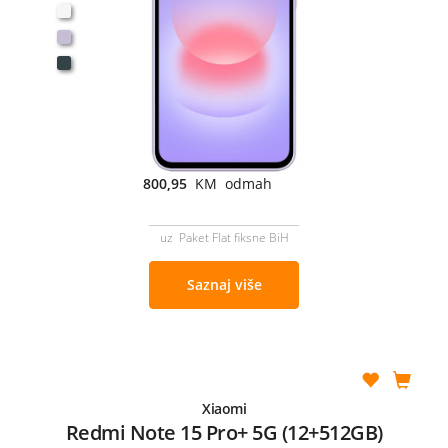
800,95
KM odmah
uz Paket Flat fiksne BiH
Saznaj više
Xiaomi
Redmi Note 15 Pro+ 5G (12+512GB)