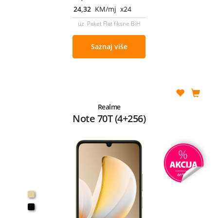
24,32
KM/mj x24
uz Paket Flat fiksne BiH
Saznaj više
Realme
Note 70T (4+256)