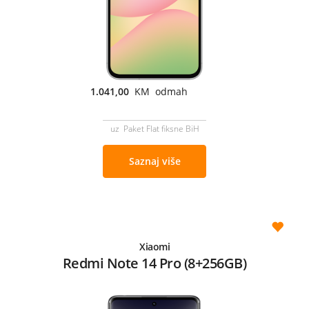
1.041,00
KM odmah
uz Paket Flat fiksne BiH
Saznaj više
Xiaomi
Redmi Note 14 Pro (8+256GB)