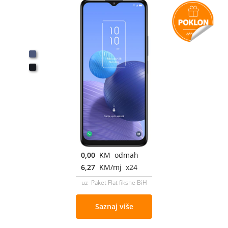
0,00
KM odmah
6,27
KM/mj x24
uz Paket Flat fiksne BiH
Saznaj više