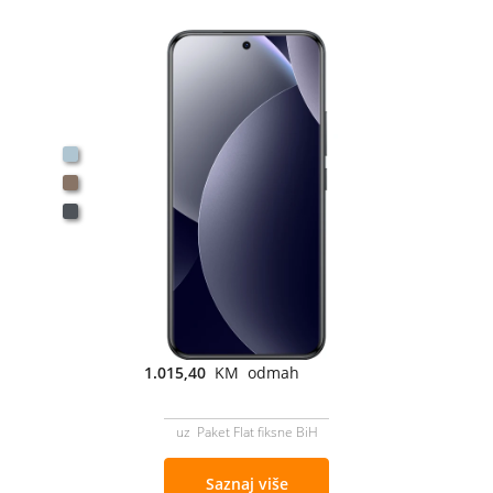
1.015,40
KM odmah
uz Paket Flat fiksne BiH
Saznaj više