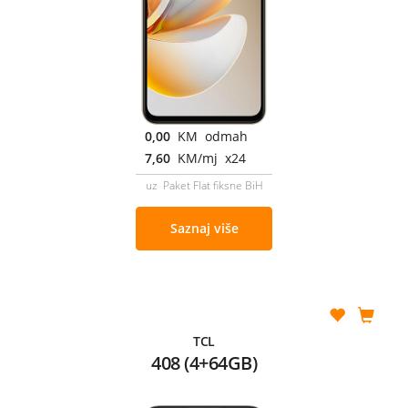
0,00
KM odmah
7,60
KM/mj x24
uz Paket Flat fiksne BiH
Saznaj više
TCL
408 (4+64GB)