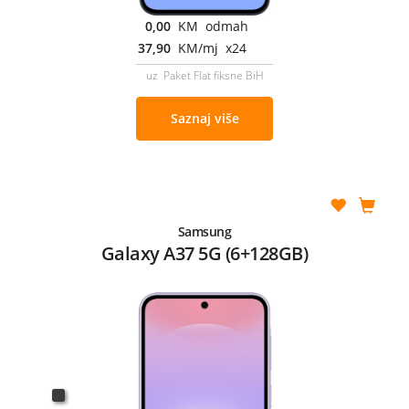
0,00
KM odmah
37,90
KM/mj x24
uz Paket Flat fiksne BiH
Saznaj više
Samsung
Galaxy A37 5G (6+128GB)