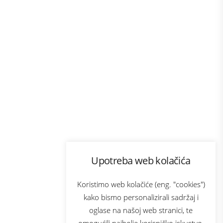
Program lojalnosti
Upotreba web kolačića
com
Bonus plus
sluga
Prijava za newsletter
Koristimo web kolačiće (eng. "cookies")
kako bismo personalizirali sadržaj i
oglase na našoj web stranici, te
elecom
omogućili najbolje korisničko iskustvo.