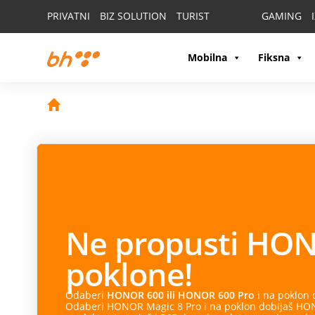
PRIVATNI
BIZ SOLUTION
TURIST
GAMING
Mobilna
Fiksna
Ne propusti
HON
poklone!
Odaberi
HONOR 600 ili HONOR 600 Pro
i na poklon
Odaberi HONOR Magic 8 Pro i na poklon dobijaš HONO