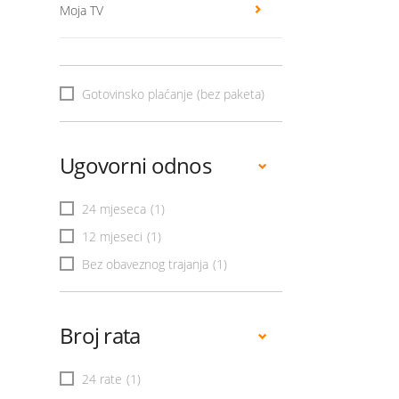
Moja TV
Gotovinsko plaćanje (bez paketa)
Ugovorni odnos
24 mjeseca
(1)
12 mjeseci
(1)
Bez obaveznog trajanja
(1)
Broj rata
24 rate
(1)