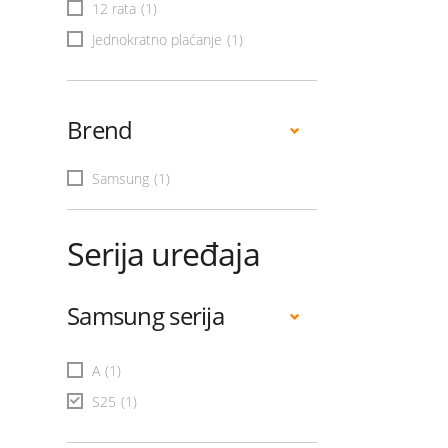
12 rata
(1)
Jednokratno plaćanje
(1)
Brend
Samsung
(1)
Serija uređaja
Samsung serija
A
(1)
S25
(1)