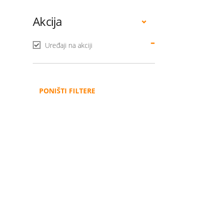
Akcija
Uređaji na akciji
PONIŠTI FILTERE
Administracija
B2B
Nabavke i pozivi
Veleprodaja
Karijera
Partneri
Pristup informacijama
Sponzorstva
Arhiva vijesti
Donacije