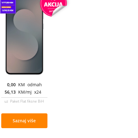
0,00
KM odmah
56,13
KM/mj x24
uz Paket Flat fiksne BiH
Saznaj više