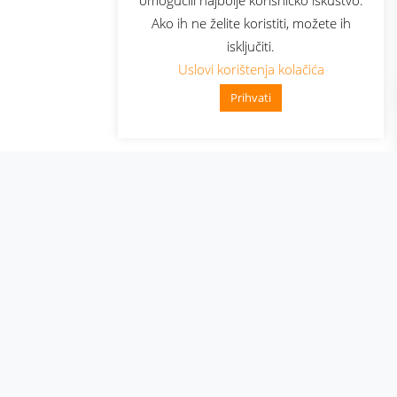
Ako ih ne želite koristiti, možete ih
isključiti.
Uslovi korištenja kolačića
Prihvati
👋 Zdravo, kako mogu pomoći?