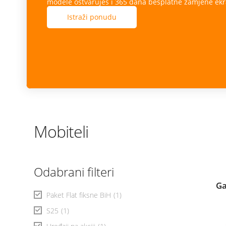
modele ostvaruješ i 365 dana besplatne zamjene ekr
Istraži ponudu
Mobiteli
Odabrani filteri
Ga
Paket Flat fiksne BiH
(1)
S25
(1)