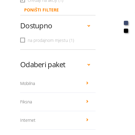
Uređaji na akciji
(1)
PONIŠTI FILTERE
Dostupno
na prodajnom mjestu
(1)
Odaberi paket
Mobilna
Fiksna
Internet