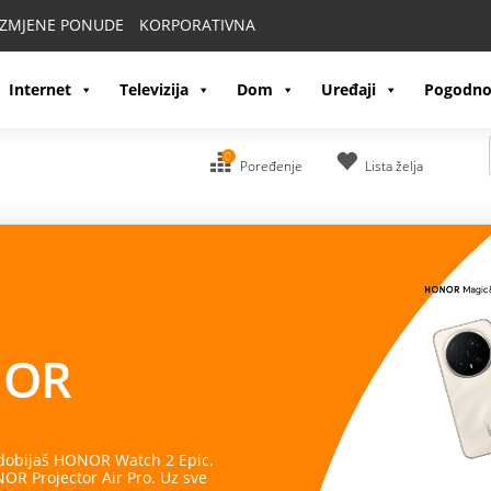
IZMJENE PONUDE
KORPORATIVNA
Internet
Televizija
Dom
Uređaji
Pogodno
0
Poređenje
Lista želja
OR
 dobijaš HONOR Watch 2 Epic.
R Projector Air Pro. Uz sve