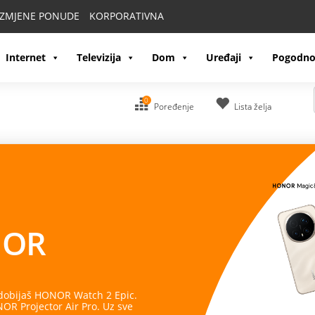
IZMJENE PONUDE
KORPORATIVNA
Internet
Televizija
Dom
Uređaji
Pogodno
0
Poređenje
Lista želja
OR
 dobijaš HONOR Watch 2 Epic.
R Projector Air Pro. Uz sve