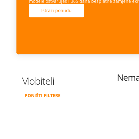
modele ostvaruješ i 365 dana besplatne zamjene ekr
Istraži ponudu
Nema 
Mobiteli
PONIŠTI FILTERE