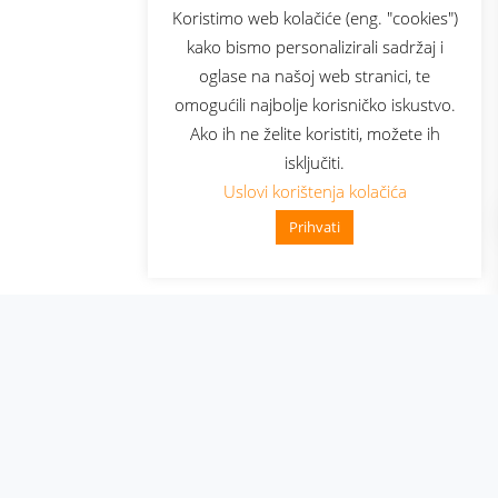
sluga
Prijava za newsletter
Koristimo web kolačiće (eng. "cookies")
kako bismo personalizirali sadržaj i
oglase na našoj web stranici, te
elecom
omogućili najbolje korisničko iskustvo.
Ako ih ne želite koristiti, možete ih
isključiti.
Uslovi korištenja kolačića
Prihvati
👋 Zdravo, kako mogu pomoći