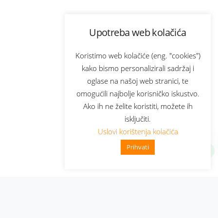
Upotreba web kolačića
Koristimo web kolačiće (eng. "cookies")
kako bismo personalizirali sadržaj i
oglase na našoj web stranici, te
omogućili najbolje korisničko iskustvo.
Ako ih ne želite koristiti, možete ih
isključiti.
Uslovi korištenja kolačića
Prihvati