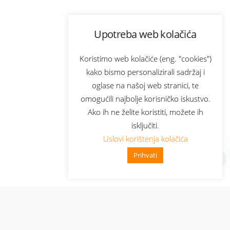
Upotreba web kolačića
Koristimo web kolačiće (eng. "cookies")
kako bismo personalizirali sadržaj i
oglase na našoj web stranici, te
omogućili najbolje korisničko iskustvo.
Ako ih ne želite koristiti, možete ih
isključiti.
Uslovi korištenja kolačića
Prihvati