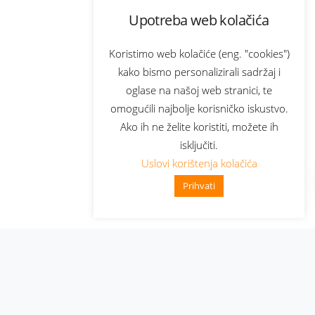
Upotreba web kolačića
Koristimo web kolačiće (eng. "cookies")
kako bismo personalizirali sadržaj i
oglase na našoj web stranici, te
omogućili najbolje korisničko iskustvo.
Ako ih ne želite koristiti, možete ih
isključiti.
Uslovi korištenja kolačića
Prihvati