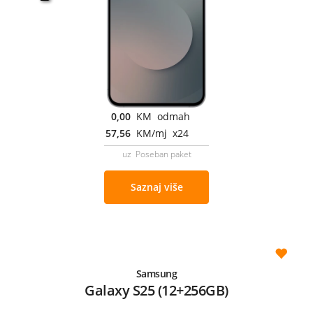
0,00
KM odmah
57,56
KM/mj x24
uz Poseban paket
Saznaj više
Samsung
Galaxy S25 (12+256GB)