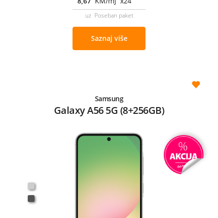
8,67
KM/mj x24
uz Poseban paket
Saznaj više
Samsung
Galaxy A56 5G (8+256GB)