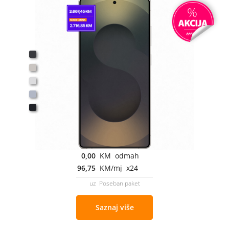
0,00
KM odmah
96,75
KM/mj x24
uz Poseban paket
Saznaj više