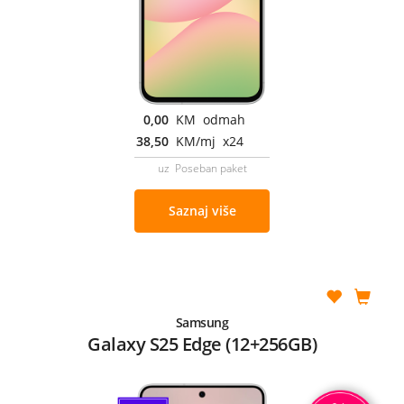
0,00
KM odmah
38,50
KM/mj x24
uz Poseban paket
Saznaj više
Samsung
Galaxy S25 Edge (12+256GB)