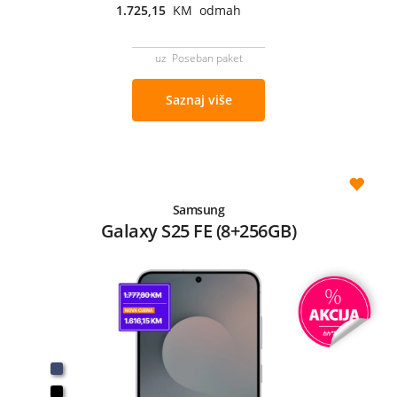
1.725,15
KM odmah
uz Poseban paket
Saznaj više
Samsung
Galaxy S25 FE (8+256GB)