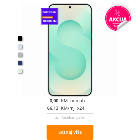
0,00
KM odmah
66,13
KM/mj x24
uz Poseban paket
Saznaj više