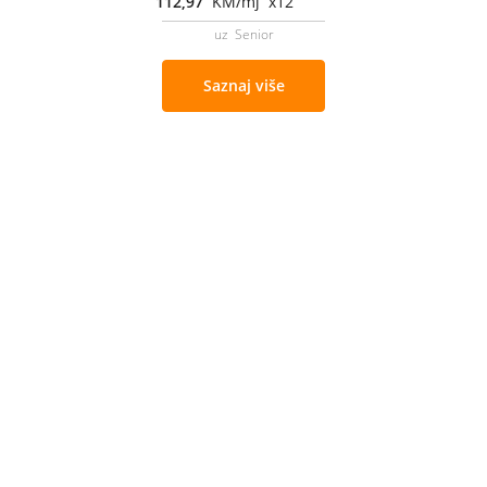
112,97
KM/mj x12
uz Senior
Saznaj više