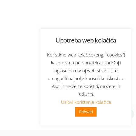
Upotreba web kolačića
Koristimo web kolačiće (eng. "cookies")
kako bismo personalizirali sadržaj i
oglase na našoj web stranici, te
omogućili najbolje korisničko iskustvo.
Ako ih ne želite koristiti, možete ih
isključiti.
Uslovi korištenja kolačića
Prihvati