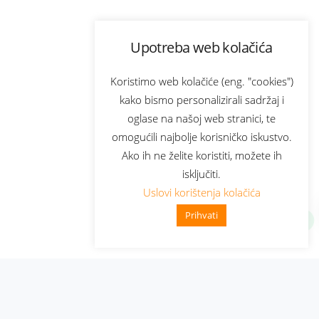
Upotreba web kolačića
Koristimo web kolačiće (eng. "cookies")
kako bismo personalizirali sadržaj i
oglase na našoj web stranici, te
omogućili najbolje korisničko iskustvo.
Ako ih ne želite koristiti, možete ih
isključiti.
Uslovi korištenja kolačića
Prihvati