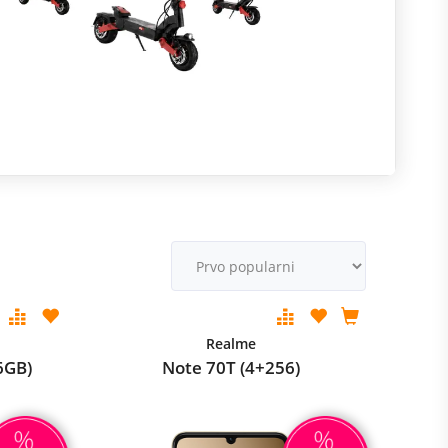
R
m
M
v
Realme
6GB)
Note 70T (4+256)