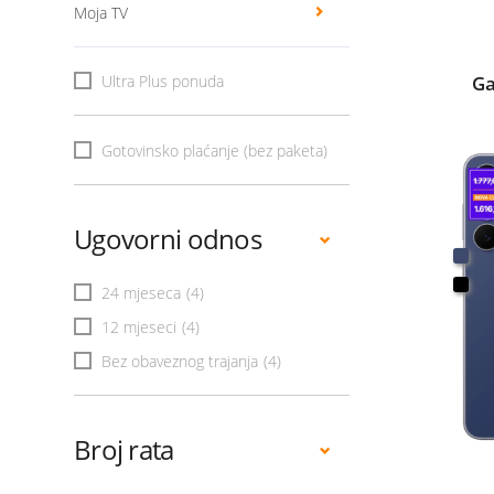
Moja TV
Ultra Plus ponuda
Ga
Gotovinsko plaćanje (bez paketa)
Ugovorni odnos
24 mjeseca
(4)
12 mjeseci
(4)
Bez obaveznog trajanja
(4)
Broj rata