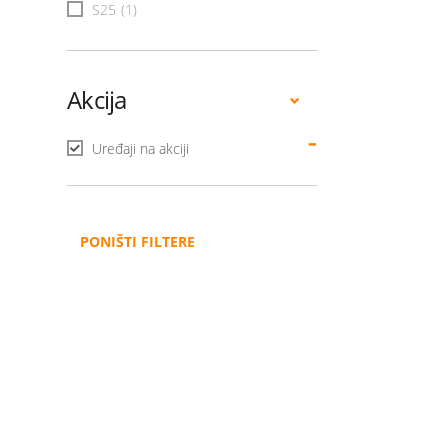
S25
(1)
Akcija
Uređaji na akciji
PONIŠTI FILTERE
Administracija
B2B
Nabavke i pozivi
Veleprodaja
Karijera
Partneri