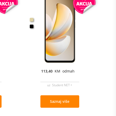
113,40
KM odmah
uz Student NET +
Saznaj više