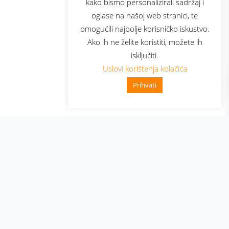
kako bismo personalizirali sadržaj i
oglase na našoj web stranici, te
elecom
omogućili najbolje korisničko iskustvo.
Ako ih ne želite koristiti, možete ih
isključiti.
Uslovi korištenja kolačića
Prihvati
👋 Zdravo, kako mogu pomoći?