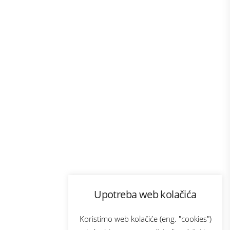
Program lojalnosti
Upotreba web kolačića
com
Bonus plus
sluga
Prijava za newsletter
Koristimo web kolačiće (eng. "cookies")