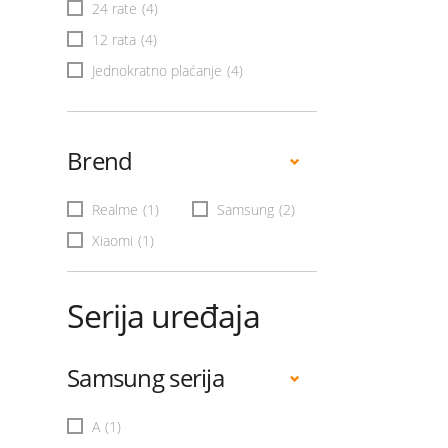
24 rate
(4)
12 rata
(4)
Jednokratno plaćanje
(4)
Brend
Realme
(1)
Samsung
(2)
Xiaomi
(1)
Serija uređaja
Samsung serija
A
(1)