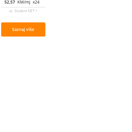
52,57
KM/mj x24
uz Student NET +
Saznaj više