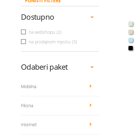
PONIŠTI FILTERE
Dostupno
na webshopu
(2)
na prodajnom mjestu
(3)
Odaberi paket
Mobilna
Fiksna
Internet