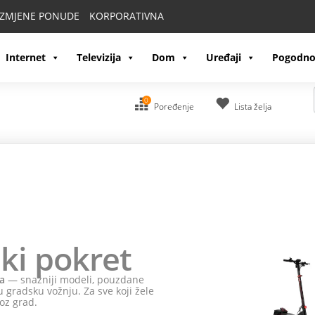
IZMJENE PONUDE
KORPORATIVNA
Internet
Televizija
Dom
Uređaji
Pogodno
0
Poređenje
Lista želja
ki pokret
a
— snažniji modeli, pouzdane
 gradsku vožnju. Za sve koji žele
oz grad.