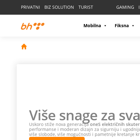
PRIVATNI
BIZ SOLUTION
TURIST
GAMING
Mobilna
Fiksna
Više snage za sva
Uskoro stiže nova generacija
oneS električnih skuter
performanse i moderan dizajn za sigurniju i ugodniju
više slobode, više mogućnosti i pametnije kretanje kr