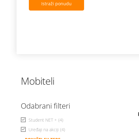
Istraži ponudu
Mobiteli
Odabrani filteri
Student NET +
(4)
Uređaji na akciji
(4)