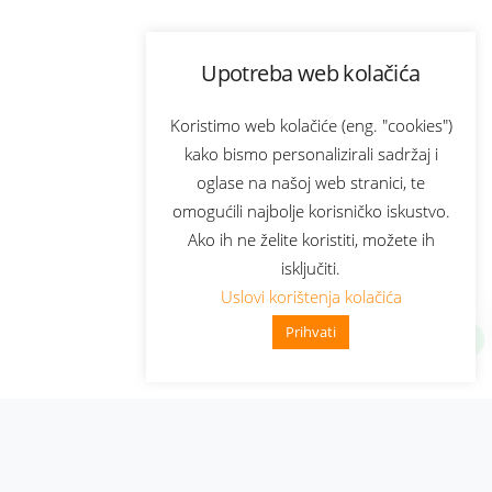
Upotreba web kolačića
Koristimo web kolačiće (eng. "cookies")
kako bismo personalizirali sadržaj i
oglase na našoj web stranici, te
omogućili najbolje korisničko iskustvo.
Ako ih ne želite koristiti, možete ih
isključiti.
Uslovi korištenja kolačića
Prihvati