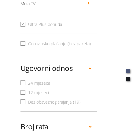
Moja TV
Ultra Plus ponuda
Gotovinsko plaćanje (bez paketa)
Ugovorni odnos
24 mjeseca
12 mjeseci
Bez obaveznog trajanja
(19)
Broj rata