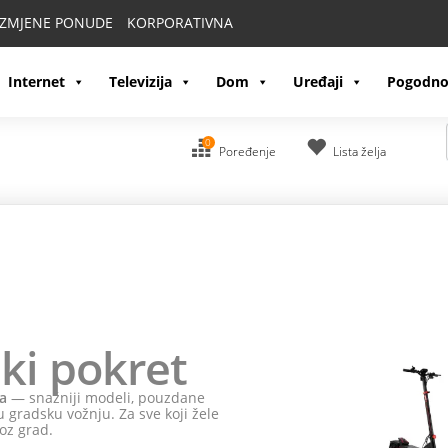
IZMJENE PONUDE
KORPORATIVNA
Internet
Televizija
Dom
Uređaji
Pogodno
0
Poređenje
Lista želja
ki pokret
a
— snažniji modeli, pouzdane
 gradsku vožnju. Za sve koji žele
oz grad.