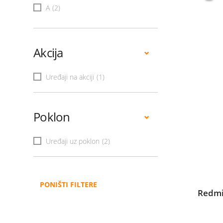
A
(2)
Akcija
Uređaji na akciji
(1)
Poklon
Uređaji uz poklon
(2)
PONIŠTI FILTERE
Redmi