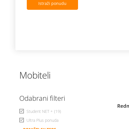
Istraži ponudu
Mobiteli
Odabrani filteri
Redm
Student NET +
(19)
Ultra Plus ponuda