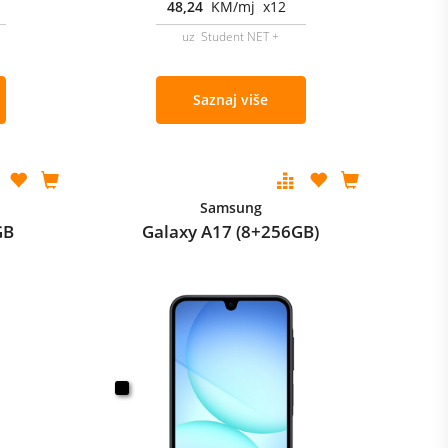
48,24
KM/mj x12
uz Student NET +
Saznaj više
Samsung
GB
Galaxy A17 (8+256GB)