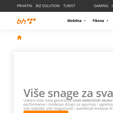
PRIVATNI
BIZ SOLUTION
TURIST
GAMING
Mobilna
Fiksna
Više snage za sva
Uskoro stiže nova generacija
oneS električnih skuter
performanse i moderan dizajn za sigurniju i ugodniju
više slobode, više mogućnosti i pametnije kretanje kr