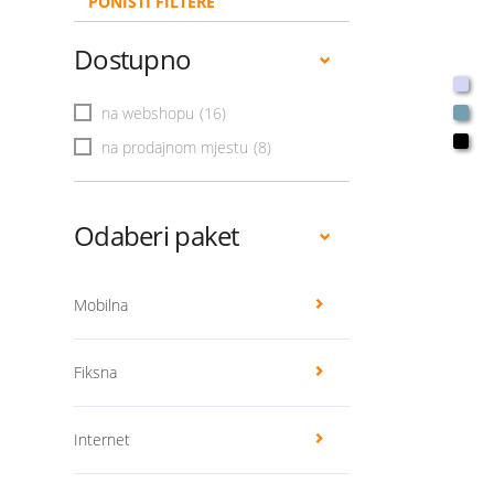
PONIŠTI FILTERE
Dostupno
na webshopu
(16)
na prodajnom mjestu
(8)
Odaberi paket
Mobilna
Fiksna
Internet