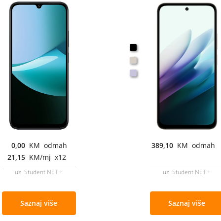
0,00
KM odmah
389,10
KM odmah
21,15
KM/mj x12
uz Student NET +
uz Student NET +
Saznaj više
Saznaj više