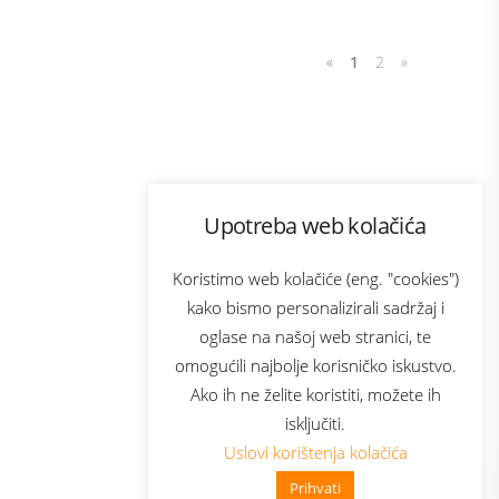
«
1
2
»
Program lojalnosti
Upotreba web kolačića
com
Bonus plus
sluga
Prijava za newsletter
Koristimo web kolačiće (eng. "cookies")
kako bismo personalizirali sadržaj i
oglase na našoj web stranici, te
elecom
omogućili najbolje korisničko iskustvo.
Ako ih ne želite koristiti, možete ih
isključiti.
Uslovi korištenja kolačića
Prihvati
👋 Zdravo, kako mogu pomoći?