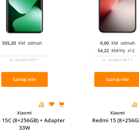
555,20
KM odmah
0,00
KM odmah
54,22
KM/mj x12
uz Student NET +
uz Student NET +
Saznaj više
Saznaj više
Xiaomi
Xiaomi
 15C (8+256GB) + Adapter
Redmi 15 (8+256G
33W