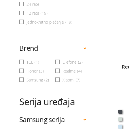
24 rate
12 rata
(19)
Jednokratno plaćanje
(19)
Brend
TCL
(1)
Ulefone
(2)
Re
Honor
(3)
Realme
(4)
Samsung
(2)
Xiaomi
(7)
Serija uređaja
Samsung serija