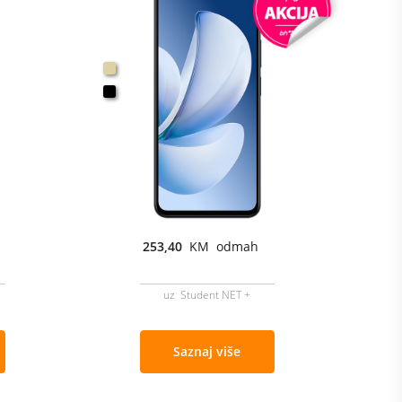
253,40
KM odmah
uz Student NET +
Saznaj više