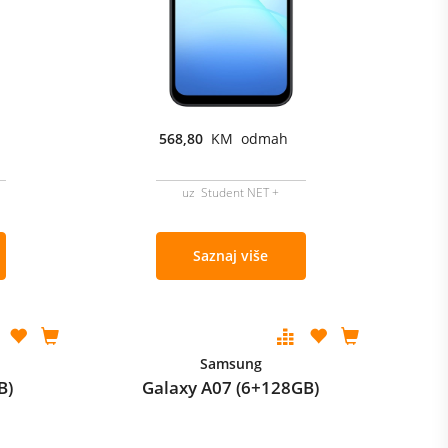
568,80
KM odmah
uz Student NET +
Saznaj više
Samsung
B)
Galaxy A07 (6+128GB)