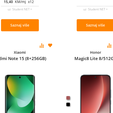
15,40
KM/mj x12
uz Student NET +
uz Student NET +
Saznaj više
Saznaj više
Xiaomi
Honor
dmi Note 15 (8+256GB)
Magic8 Lite 8/512