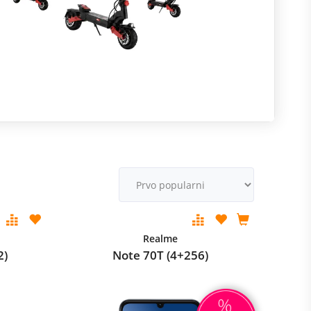
R
m
M
v
Realme
2)
Note 70T (4+256)