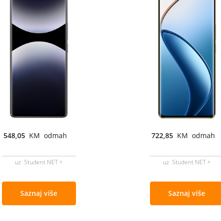
548,05
KM odmah
722,85
KM odmah
uz Student NET +
uz Student NET +
Saznaj više
Saznaj više