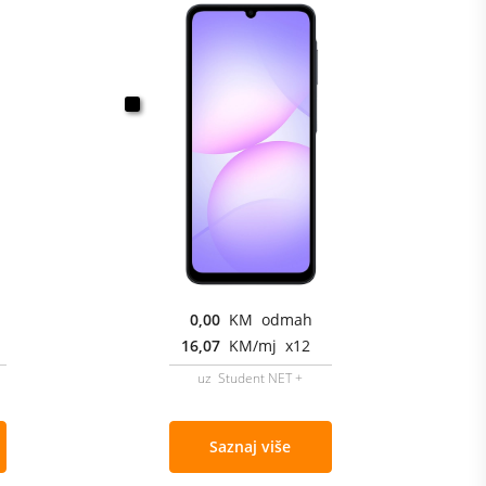
0,00
KM odmah
16,07
KM/mj x12
uz Student NET +
Saznaj više