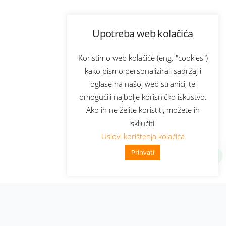
Upotreba web kolačića
Koristimo web kolačiće (eng. "cookies")
kako bismo personalizirali sadržaj i
oglase na našoj web stranici, te
omogućili najbolje korisničko iskustvo.
Ako ih ne želite koristiti, možete ih
isključiti.
Uslovi korištenja kolačića
Prihvati