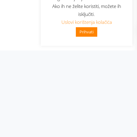
Ako ih ne želite koristiti, možete ih
isključiti.
Uslovi korištenja kolačića
Prihvati
👋 Zdravo, kako mogu pomoći?