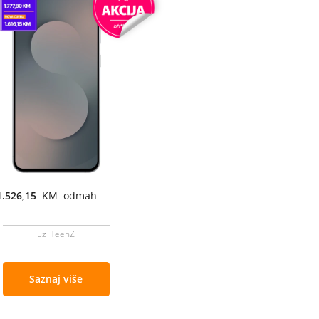
1.526,15
KM odmah
uz TeenZ
Saznaj više