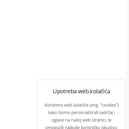
Program lojalnosti
Upotreba web kolačića
com
Bonus plus
sluga
Prijava za newsletter
Koristimo web kolačiće (eng. "cookies")
kako bismo personalizirali sadržaj i
oglase na našoj web stranici, te
elecom
omogućili najbolje korisničko iskustvo.