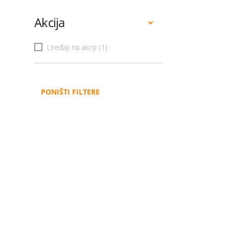
Akcija
Uređaji na akciji
(1)
PONIŠTI FILTERE
Administracija
B2B
Nabavke i pozivi
Veleprodaja
Karijera
Partneri
Pristup informacijama
Sponzorstva
Arhiva vijesti
Donacije
Arhiva obavijesti
BH Telecom i SFF – Z