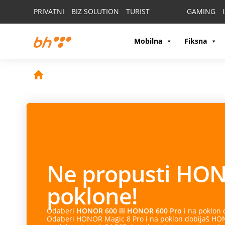
PRIVATNI
BIZ SOLUTION
TURIST
GAMING
Mobilna
Fiksna
Ne propusti
HON
poklone!
Odaberi
HONOR 600 ili HONOR 600 Pro
i na poklon
Odaberi HONOR Magic 8 Pro i na poklon dobijaš HONO