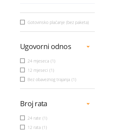
Gotovinsko plaćanje (bez paketa)
Ugovorni odnos
24 mjeseca
(1)
12 mjeseci
(1)
Bez obaveznog trajanja
(1)
Broj rata
24 rate
(1)
12 rata
(1)