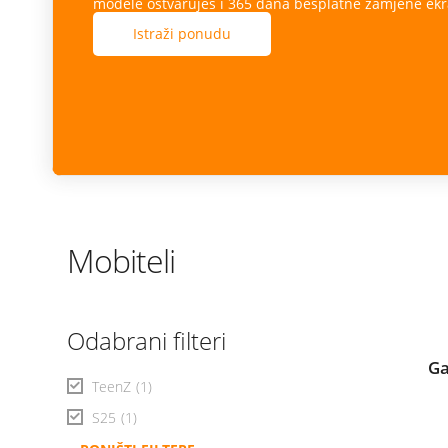
modele ostvaruješ i 365 dana besplatne zamjene ekr
Istraži ponudu
Mobiteli
Odabrani filteri
Ga
TeenZ
(1)
S25
(1)