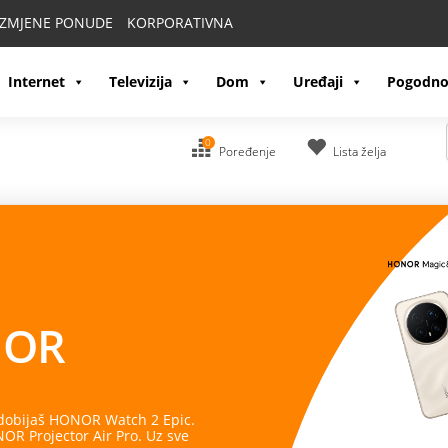
IZMJENE PONUDE
KORPORATIVNA
Internet
Televizija
Dom
Uređaji
Pogodno
0
Poređenje
Lista želja
OR
 dobijaš HONOR Watch 2 Epic.
R Projector Air Pro. Uz sve