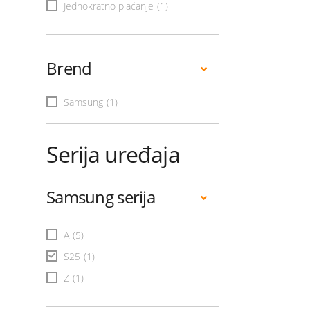
Jednokratno plaćanje
(1)
Brend
Samsung
(1)
Serija uređaja
Samsung serija
A
(5)
S25
(1)
Z
(1)