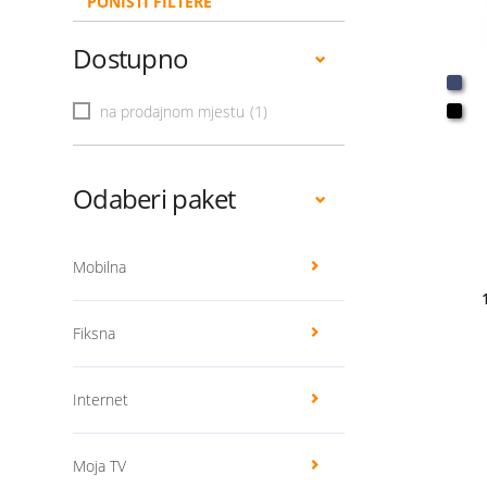
PONIŠTI FILTERE
Dostupno
na prodajnom mjestu
(1)
Odaberi paket
Mobilna
Fiksna
Internet
Moja TV