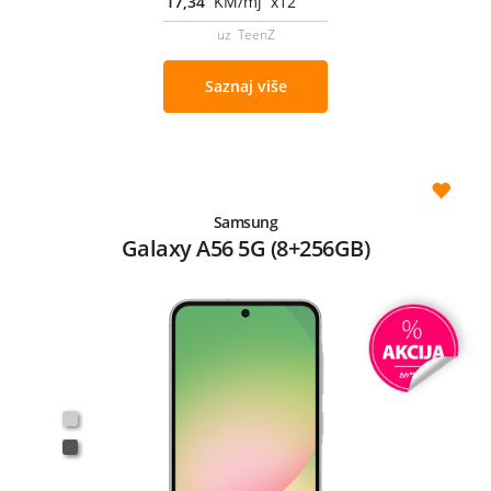
17,34
KM/mj x12
uz TeenZ
Saznaj više
Samsung
Galaxy A56 5G (8+256GB)