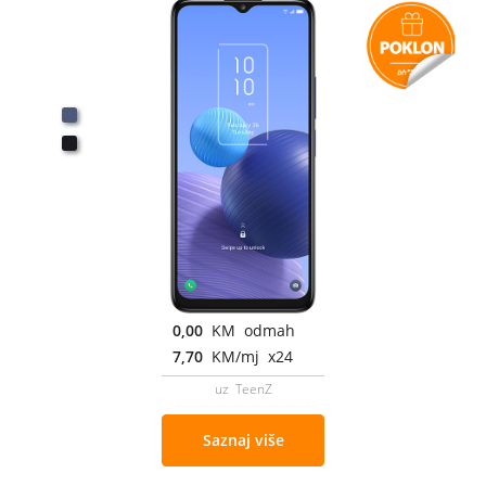
0,00
KM odmah
7,70
KM/mj x24
uz TeenZ
Saznaj više