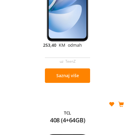
253,40
KM odmah
uz TeenZ
Saznaj više
TCL
408 (4+64GB)