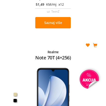
51,49
KM/mj x12
uz TeenZ
Saznaj više
Realme
Note 70T (4+256)