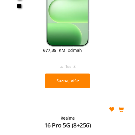
677,35
KM odmah
uz TeenZ
Saznaj više
Realme
16 Pro 5G (8+256)