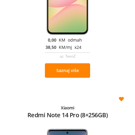
0,00
KM odmah
38,50
KM/mj x24
uz TeenZ
Saznaj više
Xiaomi
Redmi Note 14 Pro (8+256GB)