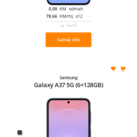
0,00
KM odmah
78,66
KM/mj x12
uz TeenZ
Saznaj više
Samsung
Galaxy A37 5G (6+128GB)