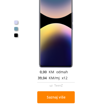
0,00
KM odmah
39,04
KM/mj x12
uz TeenZ
Saznaj više