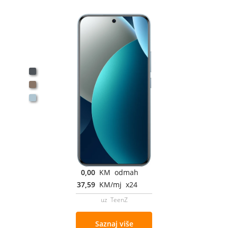
0,00
KM odmah
37,59
KM/mj x24
uz TeenZ
Saznaj više