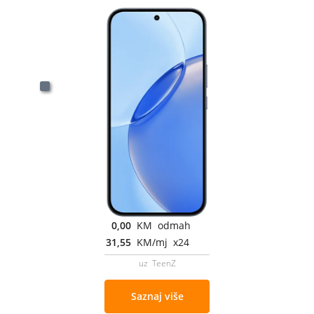
0,00
KM odmah
31,55
KM/mj x24
uz TeenZ
Saznaj više