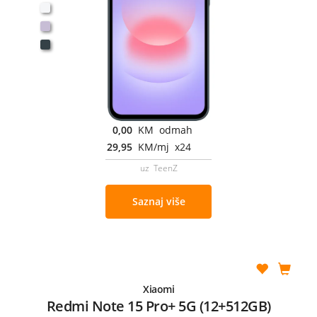
0,00
KM odmah
29,95
KM/mj x24
uz TeenZ
Saznaj više
Xiaomi
Redmi Note 15 Pro+ 5G (12+512GB)