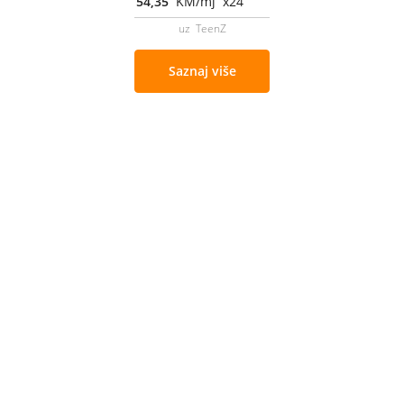
54,35
KM/mj x24
uz TeenZ
Saznaj više