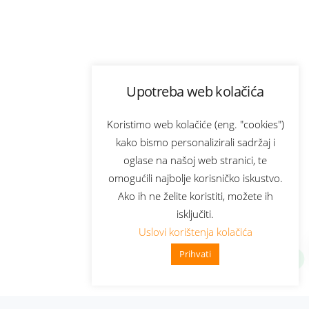
Upotreba web kolačića
Koristimo web kolačiće (eng. "cookies")
kako bismo personalizirali sadržaj i
oglase na našoj web stranici, te
omogućili najbolje korisničko iskustvo.
Ako ih ne želite koristiti, možete ih
isključiti.
Uslovi korištenja kolačića
Prihvati