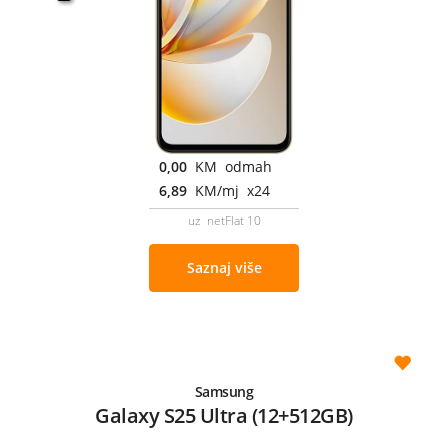
0,00
KM odmah
6,89
KM/mj x24
uz netFlat 10
Saznaj više
Samsung
Galaxy S25 Ultra (12+512GB)