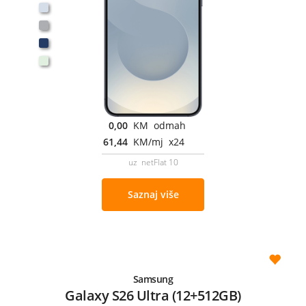
0,00
KM odmah
61,44
KM/mj x24
uz netFlat 10
Saznaj više
Samsung
Galaxy S26 Ultra (12+512GB)