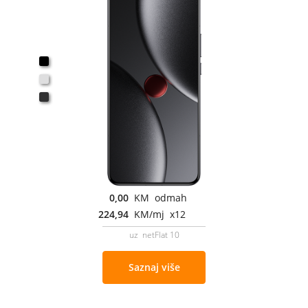
0,00
KM odmah
224,94
KM/mj x12
uz netFlat 10
Saznaj više