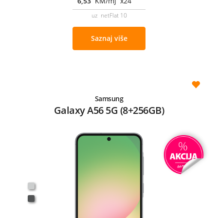
6,53
KM/mj x24
uz netFlat 10
Saznaj više
Samsung
Galaxy A56 5G (8+256GB)