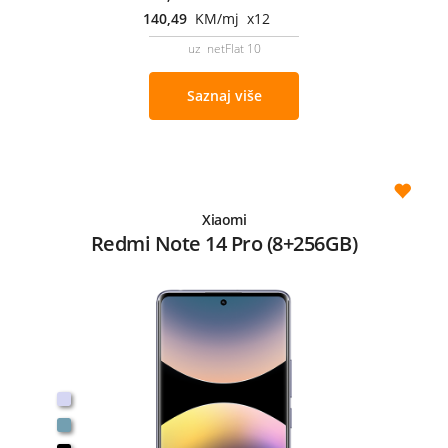
140,49
KM/mj x12
uz netFlat 10
Saznaj više
Xiaomi
Redmi Note 14 Pro (8+256GB)