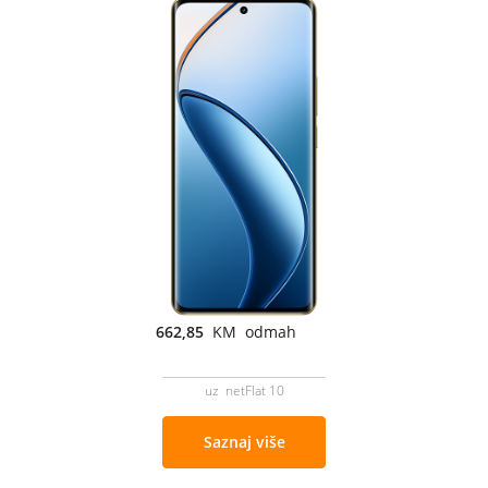
662,85
KM odmah
uz netFlat 10
Saznaj više