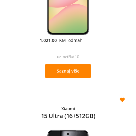
1.021,00
KM odmah
uz netFlat 10
Saznaj više
Xiaomi
15 Ultra (16+512GB)