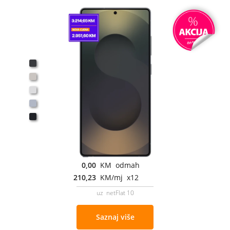
0,00
KM odmah
210,23
KM/mj x12
uz netFlat 10
Saznaj više