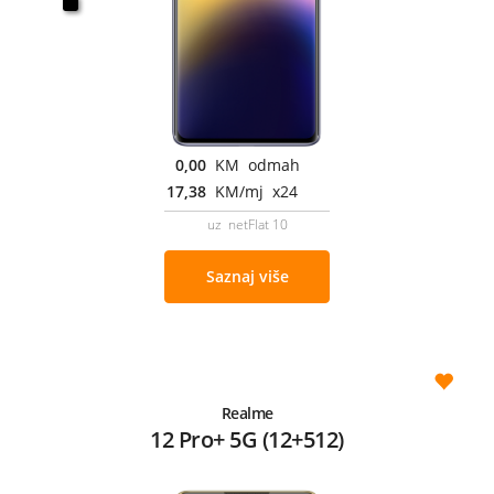
0,00
KM odmah
17,38
KM/mj x24
uz netFlat 10
Saznaj više
Realme
12 Pro+ 5G (12+512)