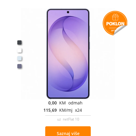
0,00
KM odmah
115,69
KM/mj x24
uz netFlat 10
Saznaj više