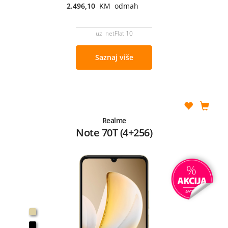
2.496,10
KM odmah
uz netFlat 10
Saznaj više
Realme
Note 70T (4+256)