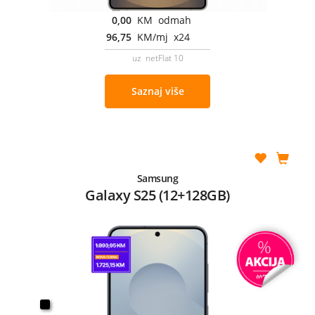
0,00
KM odmah
96,75
KM/mj x24
uz netFlat 10
Saznaj više
Samsung
Galaxy S25 (12+128GB)