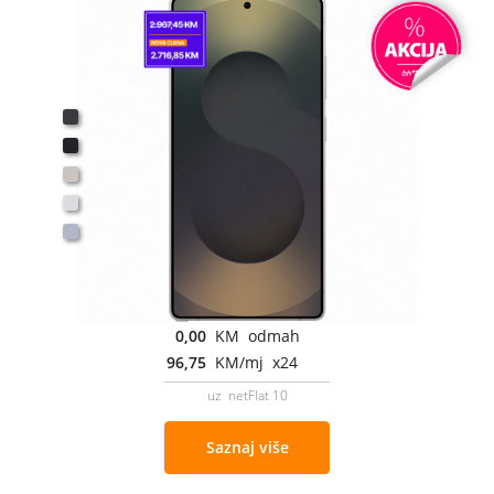
0,00
KM odmah
96,75
KM/mj x24
uz netFlat 10
Saznaj više