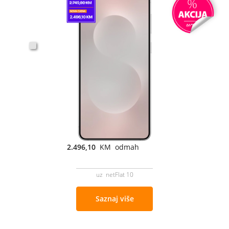
2.496,10
KM odmah
uz netFlat 10
Saznaj više