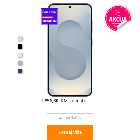
1.856,80
KM odmah
uz netFlat 10
Saznaj više