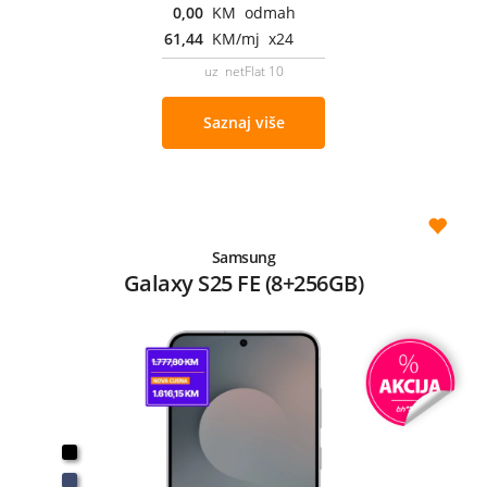
0,00
KM odmah
61,44
KM/mj x24
uz netFlat 10
Saznaj više
Samsung
Galaxy S25 FE (8+256GB)