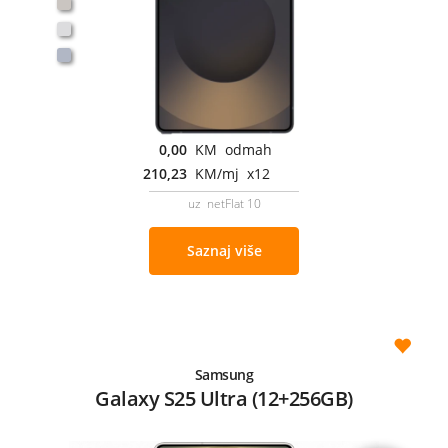
0,00
KM odmah
210,23
KM/mj x12
uz netFlat 10
Saznaj više
Samsung
Galaxy S25 Ultra (12+256GB)