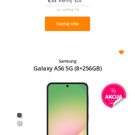
6,53
KM/mj x24
uz netFlat 10
Saznaj više
Samsung
Galaxy A56 5G (8+256GB)