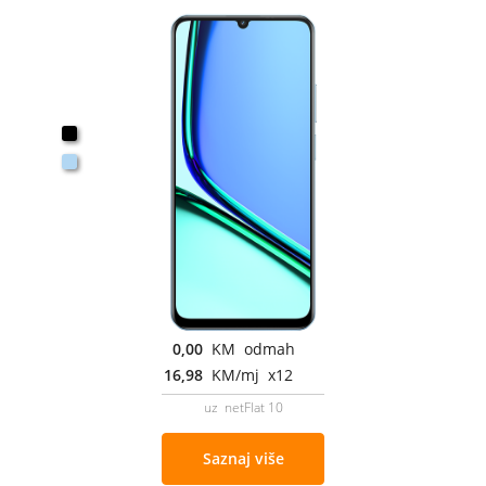
0,00
KM odmah
16,98
KM/mj x12
uz netFlat 10
Saznaj više