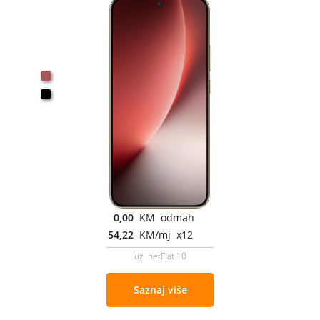
0,00
KM odmah
54,22
KM/mj x12
uz netFlat 10
Saznaj više