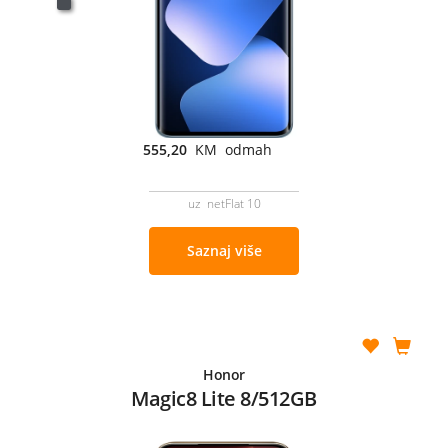
555,20
KM odmah
uz netFlat 10
Saznaj više
Honor
Magic8 Lite 8/512GB