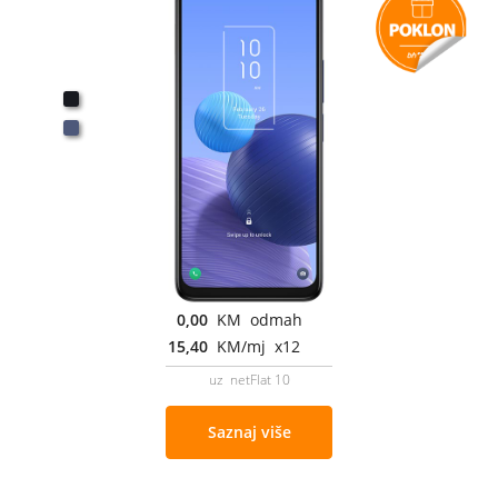
0,00
KM odmah
15,40
KM/mj x12
uz netFlat 10
Saznaj više