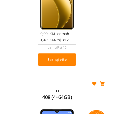
0,00
KM odmah
51,49
KM/mj x12
uz netFlat 10
Saznaj više
TCL
408 (4+64GB)