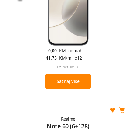
0,00
KM odmah
41,75
KM/mj x12
uz netFlat 10
Saznaj više
Realme
Note 60 (6+128)