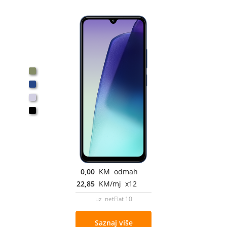
0,00
KM odmah
22,85
KM/mj x12
uz netFlat 10
Saznaj više