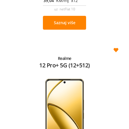
39,04
KM/mj x12
uz netFlat 10
Saznaj više
Realme
12 Pro+ 5G (12+512)