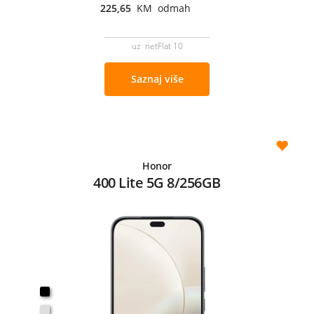
225,65
KM odmah
uz netFlat 10
Saznaj više
Honor
400 Lite 5G 8/256GB