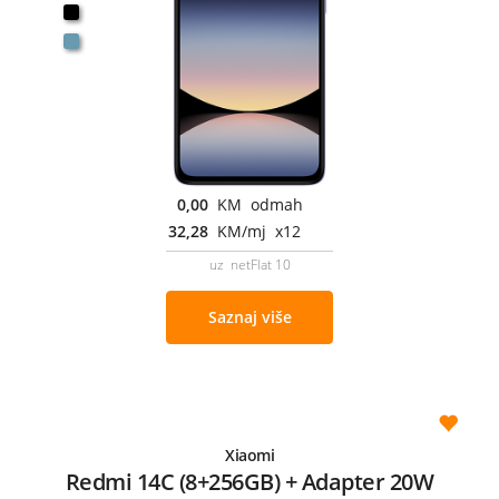
0,00
KM odmah
32,28
KM/mj x12
uz netFlat 10
Saznaj više
Xiaomi
Redmi 14C (8+256GB) + Adapter 20W