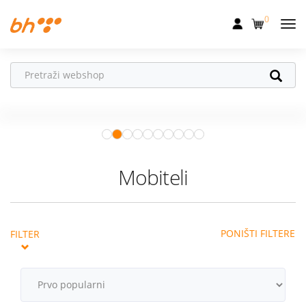
0
Mobilna
Fiksna
Vaš partner u
Internet
pokretu
Apple Watch
– vaš partner za
Televizija
zdraviji i aktivniji život.
Istraži ponudu
Dom
Mobiteli
Uređaji
Pogodnosti
PONIŠTI FILTERE
FILTER
Akcije
Podrška