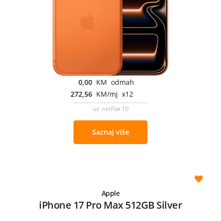
0,00
KM odmah
272,56
KM/mj x12
uz netFlat 10
Saznaj više
Apple
iPhone 17 Pro Max 512GB Silver