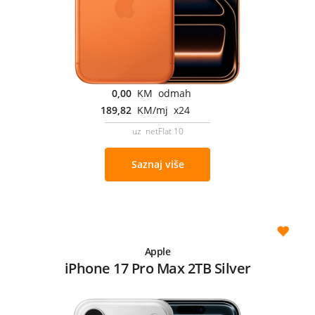
0,00
KM odmah
189,82
KM/mj x24
uz netFlat 10
Saznaj više
Apple
iPhone 17 Pro Max 2TB Silver