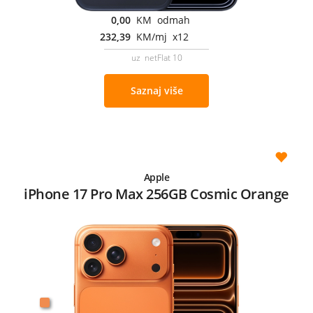
0,00
KM odmah
232,39
KM/mj x12
uz netFlat 10
Saznaj više
Apple
iPhone 17 Pro Max 256GB Cosmic Orange