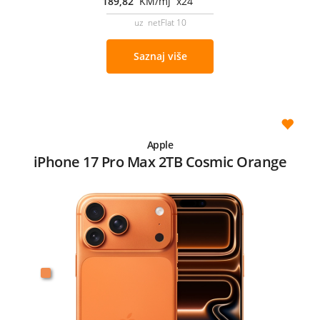
189,82
KM/mj x24
uz netFlat 10
Saznaj više
Apple
iPhone 17 Pro Max 2TB Cosmic Orange