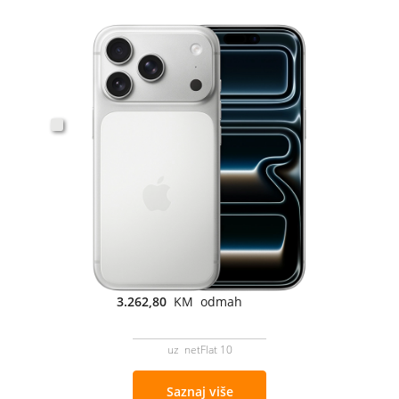
3.262,80
KM odmah
uz netFlat 10
Saznaj više