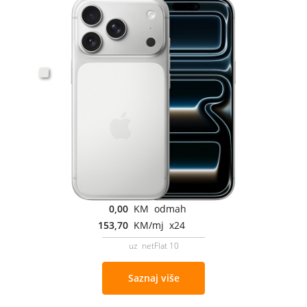
0,00
KM odmah
153,70
KM/mj x24
uz netFlat 10
Saznaj više