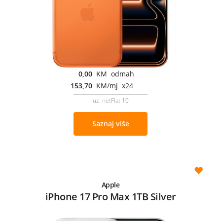
0,00
KM odmah
153,70
KM/mj x24
uz netFlat 10
Saznaj više
Apple
iPhone 17 Pro Max 1TB Silver