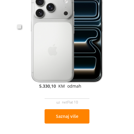
5.330,10
KM odmah
uz netFlat 10
Saznaj više