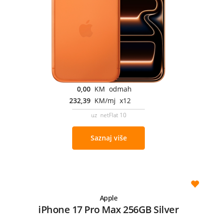
0,00
KM odmah
232,39
KM/mj x12
uz netFlat 10
Saznaj više
Apple
iPhone 17 Pro Max 256GB Silver