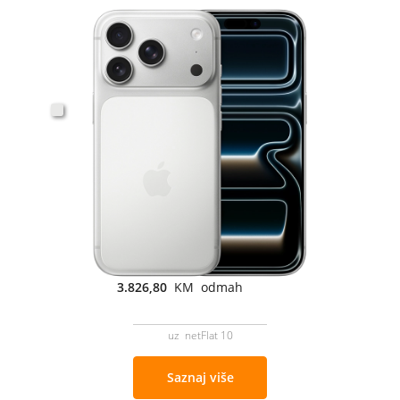
3.826,80
KM odmah
uz netFlat 10
Saznaj više