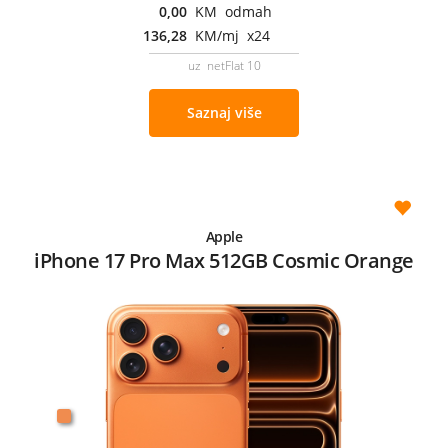
0,00
KM odmah
136,28
KM/mj x24
uz netFlat 10
Saznaj više
Apple
iPhone 17 Pro Max 512GB Cosmic Orange