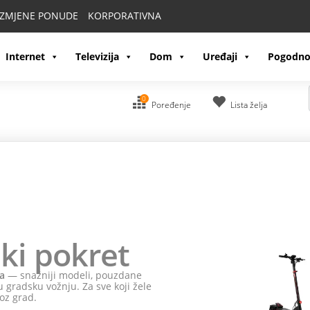
IZMJENE PONUDE
KORPORATIVNA
Internet
Televizija
Dom
Uređaji
Pogodno
0
Poređenje
Lista želja
ki pokret
a
— snažniji modeli, pouzdane
 gradsku vožnju. Za sve koji žele
oz grad.