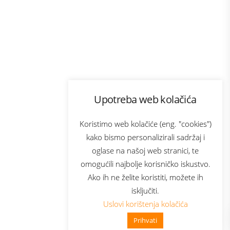
Program lojalnosti
Upotreba web kolačića
com
Bonus plus
sluga
Prijava za newsletter
Koristimo web kolačiće (eng. "cookies")
kako bismo personalizirali sadržaj i
oglase na našoj web stranici, te
elecom
omogućili najbolje korisničko iskustvo.
Ako ih ne želite koristiti, možete ih
isključiti.
Uslovi korištenja kolačića
Prihvati
👋 Zdravo, kako mogu pomoći?