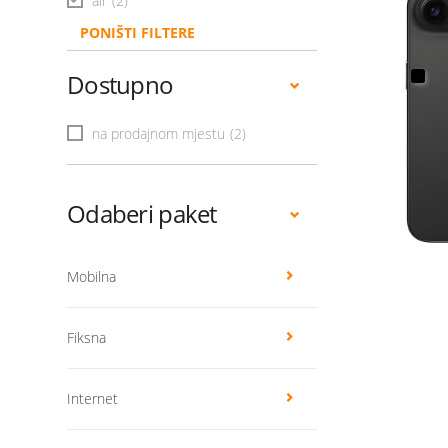
air
(2)
PONIŠTI FILTERE
Dostupno
na prodajnom mjestu
(2)
Odaberi paket
Mobilna
Fiksna
Internet