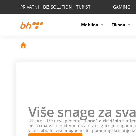
PRIVATNI
BIZ SOLUTION
TURIST
GAMING
Mobilna
Fiksna
Više snage za sva
Uskoro stiže nova generacija
oneS električnih skuter
performanse i moderan dizajn za sigurniju i ugodniju
više slobode, više mogućnosti i pametnije kretanje kr