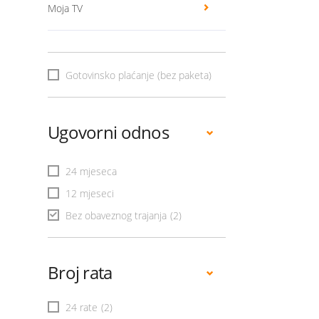
Moja TV
Gotovinsko plaćanje (bez paketa)
Ugovorni odnos
24 mjeseca
12 mjeseci
Bez obaveznog trajanja
(2)
Broj rata
24 rate
(2)