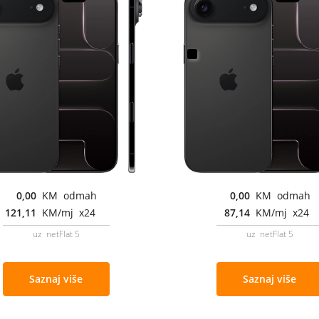
0,00
KM odmah
0,00
KM odmah
121,11
KM/mj x24
87,14
KM/mj x24
uz netFlat 5
uz netFlat 5
Saznaj više
Saznaj više