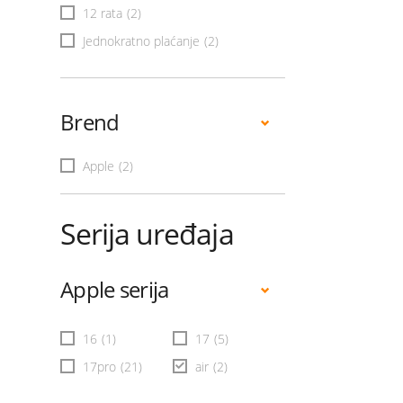
12 rata
(2)
Jednokratno plaćanje
(2)
Brend
Apple
(2)
Serija uređaja
Apple serija
16
(1)
17
(5)
17pro
(21)
air
(2)