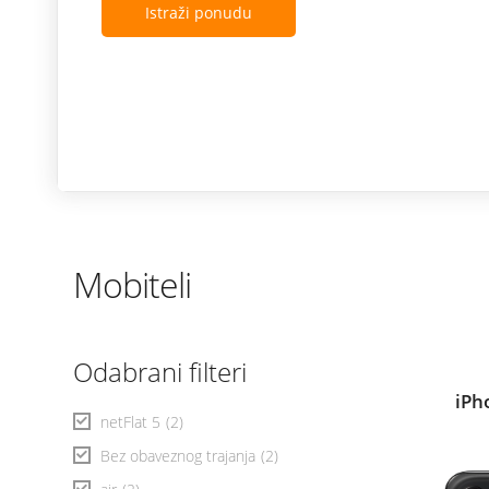
Istraži ponudu
Mobiteli
Odabrani filteri
iPh
netFlat 5
(2)
Bez obaveznog trajanja
(2)