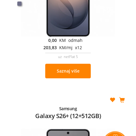
0,00
KM odmah
203,83
KM/mj x12
uz netFlat 5
Saznaj više
Samsung
Galaxy S26+ (12+512GB)