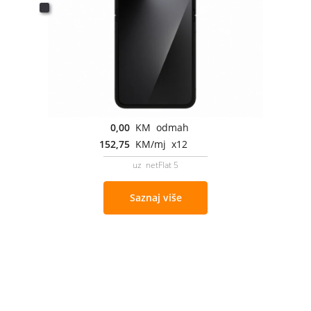
0,00
KM odmah
152,75
KM/mj x12
uz netFlat 5
Saznaj više