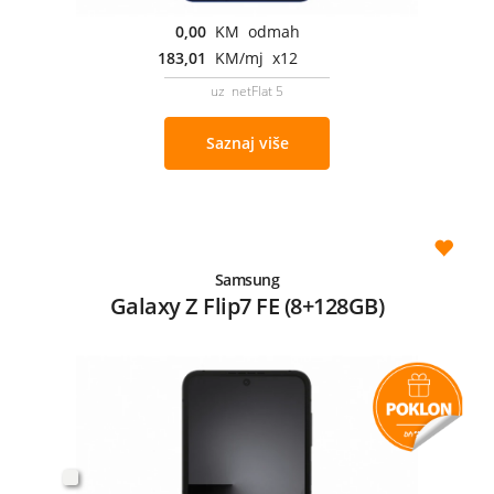
0,00
KM odmah
183,01
KM/mj x12
uz netFlat 5
Saznaj više
Samsung
Galaxy Z Flip7 FE (8+128GB)