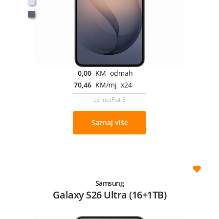
0,00
KM odmah
70,46
KM/mj x24
uz netFlat 5
Saznaj više
Samsung
Galaxy S26 Ultra (16+1TB)