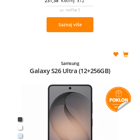
231,38
KM/mj x12
uz netFlat 5
Saznaj više
Samsung
Galaxy S26 Ultra (12+256GB)