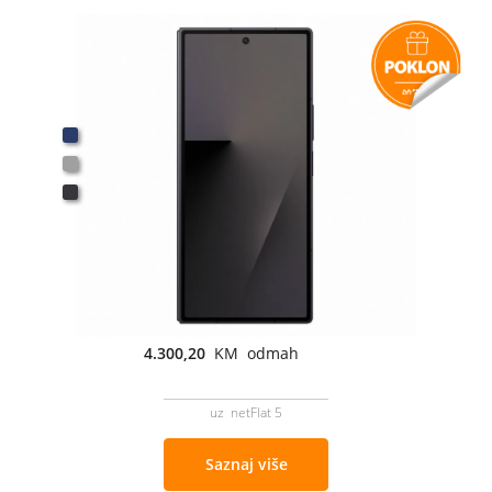
4.300,20
KM odmah
uz netFlat 5
Saznaj više