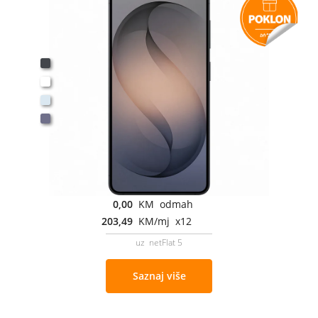
0,00
KM odmah
203,49
KM/mj x12
uz netFlat 5
Saznaj više