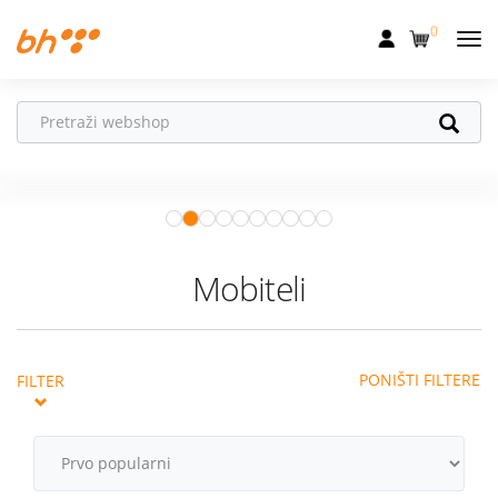
0
Mobilna
Fiksna
Vaš partner u
Internet
pokretu
Apple Watch
– vaš partner za
Televizija
zdraviji i aktivniji život.
Istraži ponudu
Dom
Mobiteli
Uređaji
Pogodnosti
PONIŠTI FILTERE
FILTER
Akcije
Podrška