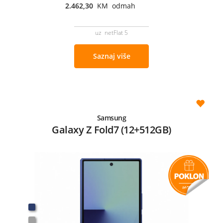
2.462,30
KM odmah
uz netFlat 5
Saznaj više
Samsung
Galaxy Z Fold7 (12+512GB)