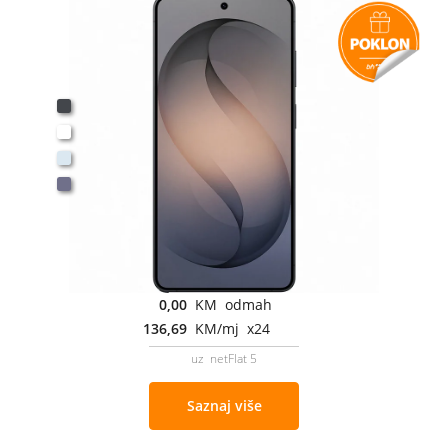
0,00
KM odmah
136,69
KM/mj x24
uz netFlat 5
Saznaj više