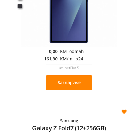
0,00
KM odmah
161,90
KM/mj x24
uz netFlat 5
Saznaj više
Samsung
Galaxy Z Fold7 (12+256GB)