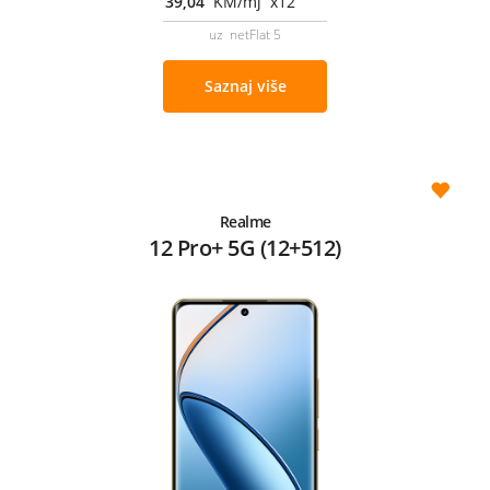
39,04
KM/mj x12
uz netFlat 5
Saznaj više
Realme
12 Pro+ 5G (12+512)