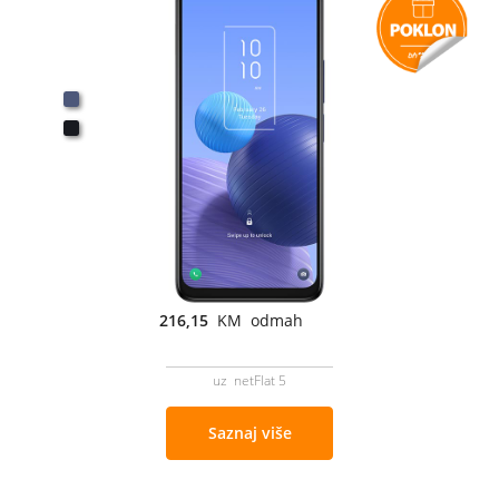
216,15
KM odmah
uz netFlat 5
Saznaj više