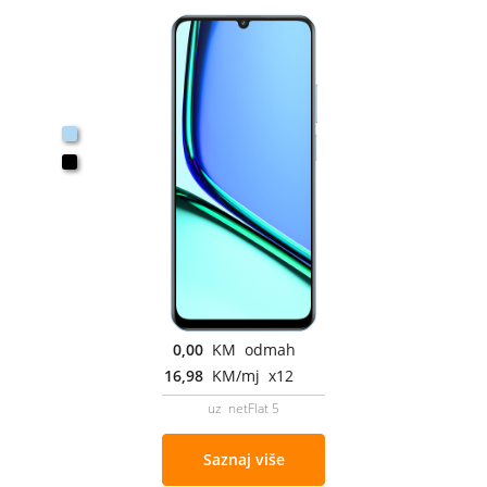
0,00
KM odmah
16,98
KM/mj x12
uz netFlat 5
Saznaj više