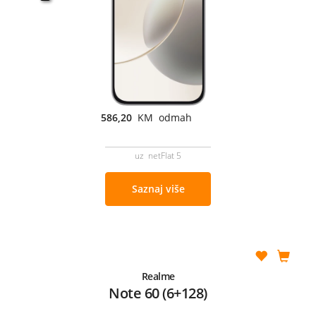
586,20
KM odmah
uz netFlat 5
Saznaj više
Realme
Note 60 (6+128)