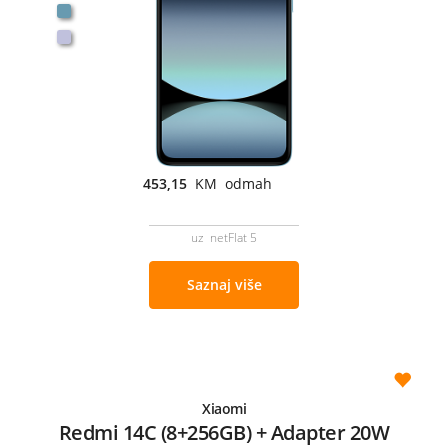
453,15
KM odmah
uz netFlat 5
Saznaj više
Xiaomi
Redmi 14C (8+256GB) + Adapter 20W