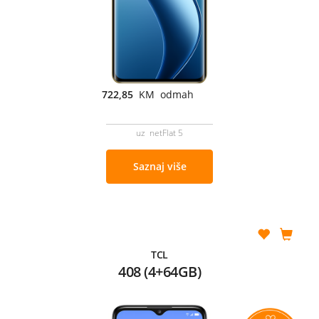
722,85
KM odmah
uz netFlat 5
Saznaj više
TCL
408 (4+64GB)