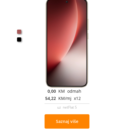
0,00
KM odmah
54,22
KM/mj x12
uz netFlat 5
Saznaj više