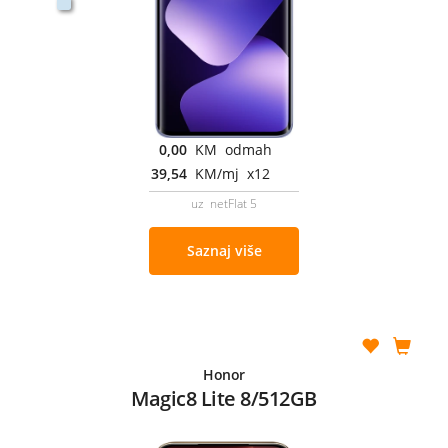
0,00
KM odmah
39,54
KM/mj x12
uz netFlat 5
Saznaj više
Honor
Magic8 Lite 8/512GB