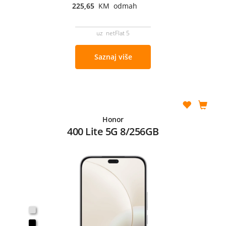
225,65
KM odmah
uz netFlat 5
Saznaj više
Honor
400 Lite 5G 8/256GB