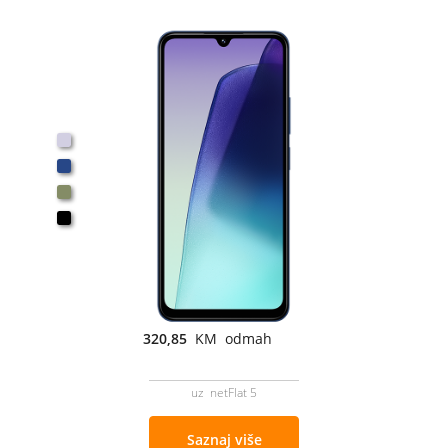
320,85
KM odmah
uz netFlat 5
Saznaj više