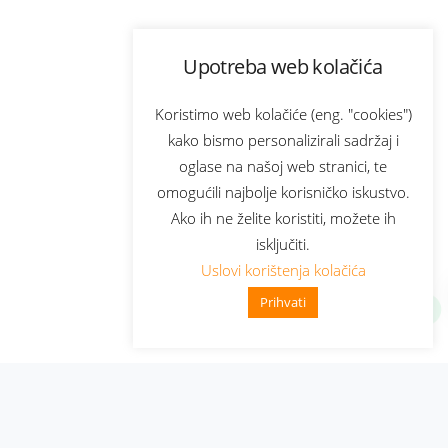
Upotreba web kolačića
Koristimo web kolačiće (eng. "cookies")
kako bismo personalizirali sadržaj i
oglase na našoj web stranici, te
omogućili najbolje korisničko iskustvo.
Ako ih ne želite koristiti, možete ih
isključiti.
Uslovi korištenja kolačića
Prihvati