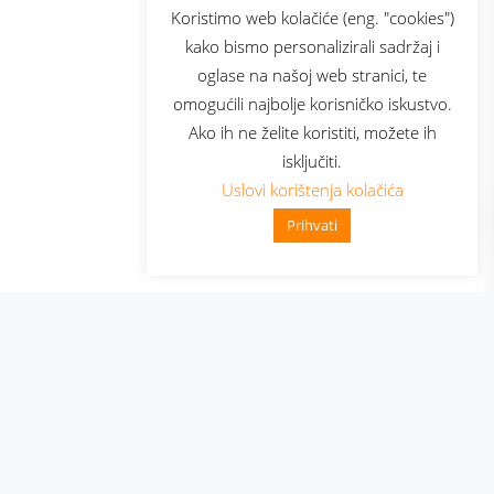
sluga
Prijava za newsletter
Koristimo web kolačiće (eng. "cookies")
kako bismo personalizirali sadržaj i
oglase na našoj web stranici, te
elecom
omogućili najbolje korisničko iskustvo.
Ako ih ne želite koristiti, možete ih
isključiti.
Uslovi korištenja kolačića
Prihvati
👋 Zdravo, kako mogu pomoći