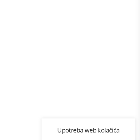
Program lojalnosti
Upotreba web kolačića
com
Bonus plus