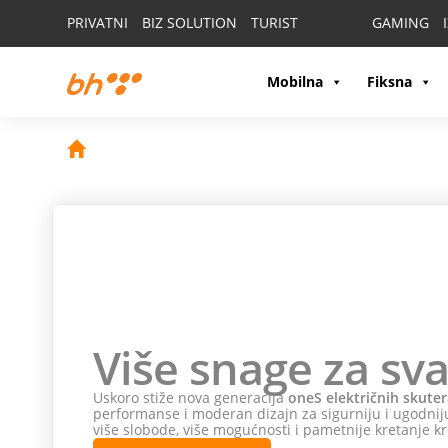
PRIVATNI
BIZ SOLUTION
TURIST
GAMING
Mobilna
Fiksna
Više snage za sva
Uskoro stiže nova generacija
oneS električnih skuter
performanse i moderan dizajn za sigurniju i ugodniju
više slobode, više mogućnosti i pametnije kretanje kr