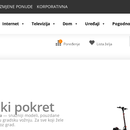
IZMJENE PONUDE
KORPORATIVNA
Internet
Televizija
Dom
Uređaji
Pogodno
0
Poređenje
Lista želja
ki pokret
a
— snažniji modeli, pouzdane
 gradsku vožnju. Za sve koji žele
oz grad.