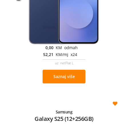
0,00
KM odmah
52,21
KM/mj x24
uz netFlat L
Saznaj više
Samsung
Galaxy S25 (12+256GB)