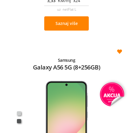
3,33
KM/mj x24
uz netFlat L
Saznaj više
Samsung
Galaxy A56 5G (8+256GB)