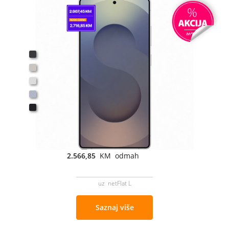
2.566,85
KM odmah
uz netFlat L
Saznaj više