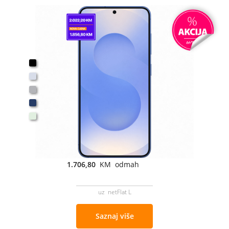
1.706,80
KM odmah
uz netFlat L
Saznaj više