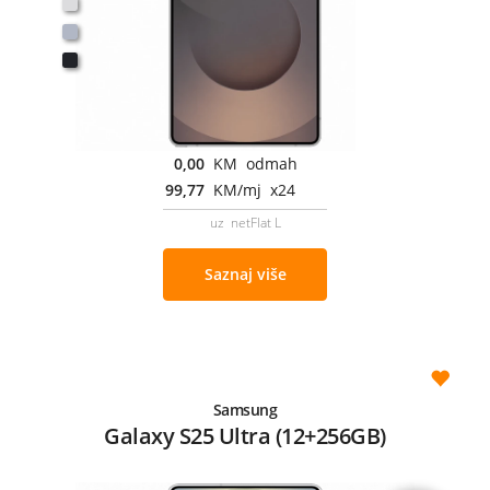
0,00
KM odmah
99,77
KM/mj x24
uz netFlat L
Saznaj više
Samsung
Galaxy S25 Ultra (12+256GB)