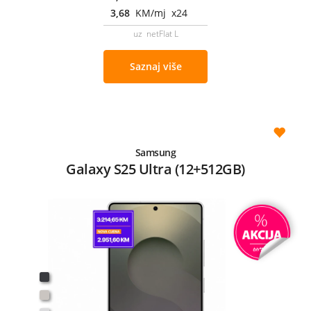
3,68
KM/mj x24
uz netFlat L
Saznaj više
Samsung
Galaxy S25 Ultra (12+512GB)