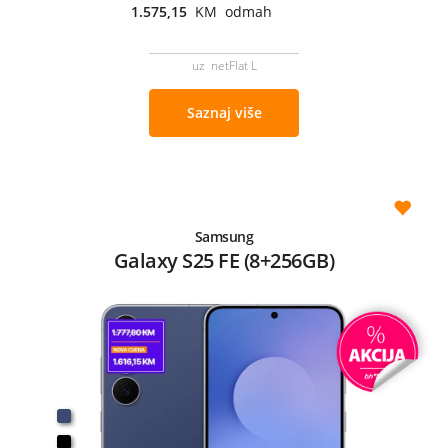
1.575,15
KM odmah
uz netFlat L
Saznaj više
Samsung
Galaxy S25 FE (8+256GB)