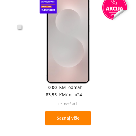
0,00
KM odmah
83,55
KM/mj x24
uz netFlat L
Saznaj više