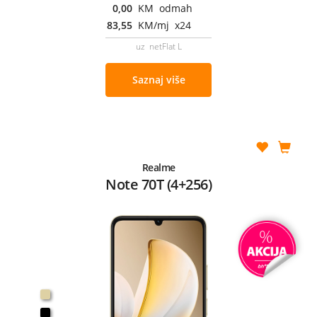
0,00
KM odmah
83,55
KM/mj x24
uz netFlat L
Saznaj više
Realme
Note 70T (4+256)