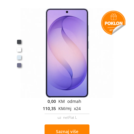
0,00
KM odmah
110,35
KM/mj x24
uz netFlat L
Saznaj više