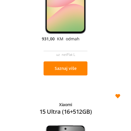
931,00
KM odmah
uz netFlat L
Saznaj više
Xiaomi
15 Ultra (16+512GB)