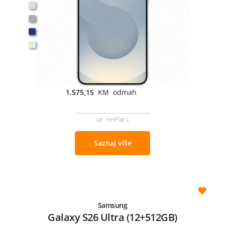
1.575,15
KM odmah
uz netFlat L
Saznaj više
Samsung
Galaxy S26 Ultra (12+512GB)