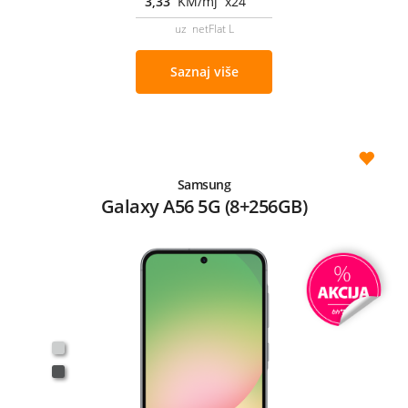
3,33
KM/mj x24
uz netFlat L
Saznaj više
Samsung
Galaxy A56 5G (8+256GB)