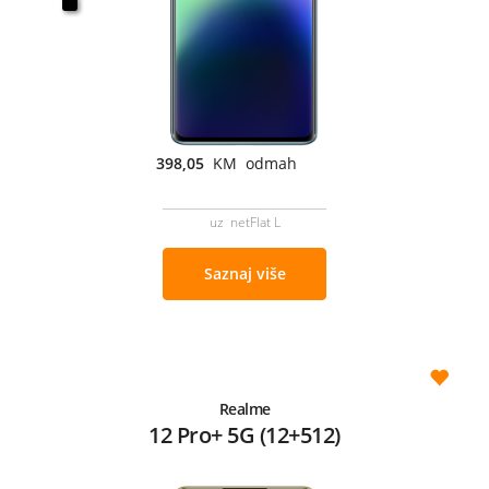
398,05
KM odmah
uz netFlat L
Saznaj više
Realme
12 Pro+ 5G (12+512)