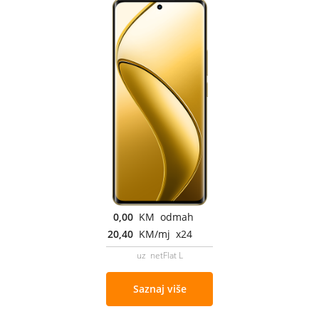
0,00
KM odmah
20,40
KM/mj x24
uz netFlat L
Saznaj više