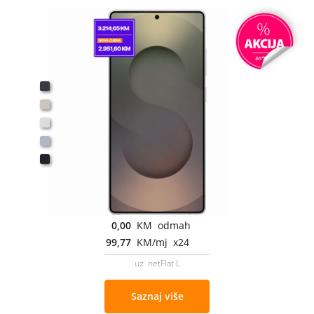
0,00
KM odmah
99,77
KM/mj x24
uz netFlat L
Saznaj više