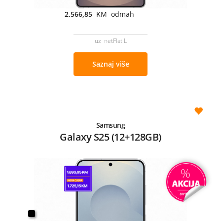
2.566,85
KM odmah
uz netFlat L
Saznaj više
Samsung
Galaxy S25 (12+128GB)