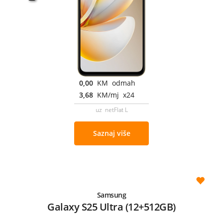
0,00
KM odmah
3,68
KM/mj x24
uz netFlat L
Saznaj više
Samsung
Galaxy S25 Ultra (12+512GB)