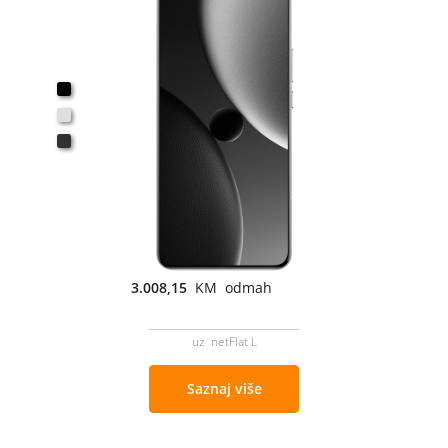
3.008,15
KM odmah
uz netFlat L
Saznaj više