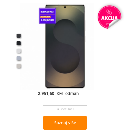
2.951,60
KM odmah
uz netFlat L
Saznaj više