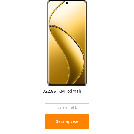
722,85
KM odmah
uz netFlat L
Saznaj više