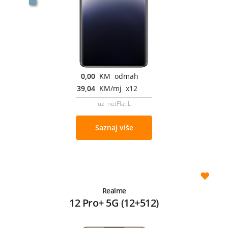
0,00
KM odmah
39,04
KM/mj x12
uz netFlat L
Saznaj više
Realme
12 Pro+ 5G (12+512)