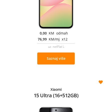
0,00
KM odmah
76,99
KM/mj x12
uz netFlat L
Saznaj više
Xiaomi
15 Ultra (16+512GB)