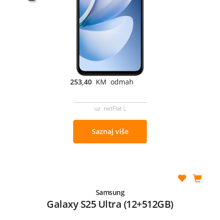
253,40
KM odmah
uz netFlat L
Saznaj više
Samsung
Galaxy S25 Ultra (12+512GB)