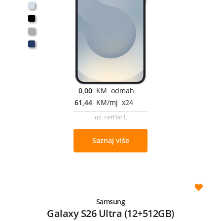
0,00
KM odmah
61,44
KM/mj x24
uz netFlat L
Saznaj više
Samsung
Galaxy S26 Ultra (12+512GB)