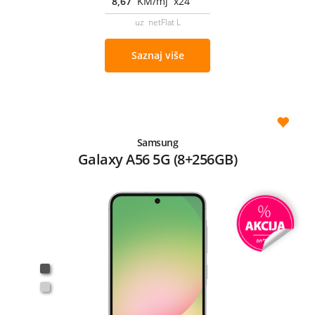
8,67
KM/mj x24
uz netFlat L
Saznaj više
Samsung
Galaxy A56 5G (8+256GB)