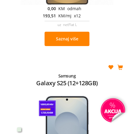
0,00
KM odmah
193,51
KM/mj x12
uz netFlat L
Saznaj više
Samsung
Galaxy S25 (12+128GB)