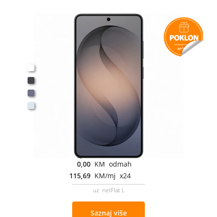
0,00
KM odmah
115,69
KM/mj x24
uz netFlat L
Saznaj više