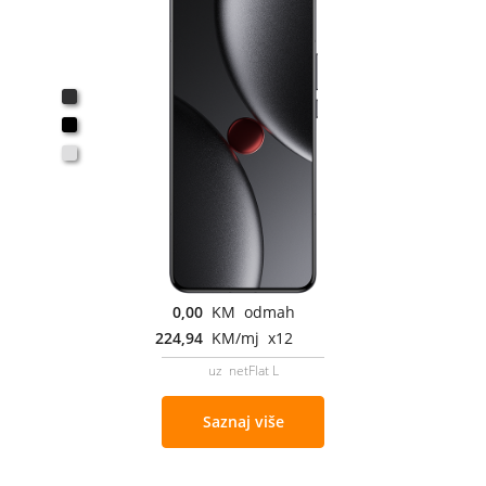
0,00
KM odmah
224,94
KM/mj x12
uz netFlat L
Saznaj više