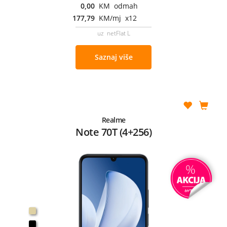
0,00
KM odmah
177,79
KM/mj x12
uz netFlat L
Saznaj više
Realme
Note 70T (4+256)