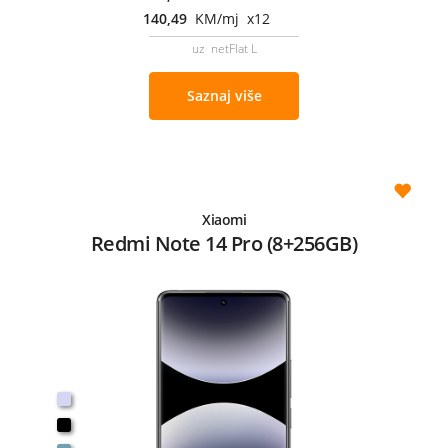
140,49
KM/mj x12
uz netFlat L
Saznaj više
Xiaomi
Redmi Note 14 Pro (8+256GB)