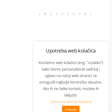
«
1
2
3
4
5
6
7
8
»
Program lojalnosti
Upotreba web kolačića
com
Bonus plus
sluga
Prijava za newsletter
Koristimo web kolačiće (eng. "cookies")
kako bismo personalizirali sadržaj i
oglase na našoj web stranici, te
elecom
omogućili najbolje korisničko iskustvo.
Ako ih ne želite koristiti, možete ih
isključiti.
Uslovi korištenja kolačića
Prihvati
👋 Zdravo, kako mogu pomoći?