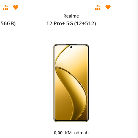
Realme
256GB)
12 Pro+ 5G (12+512)
0,00
KM odmah