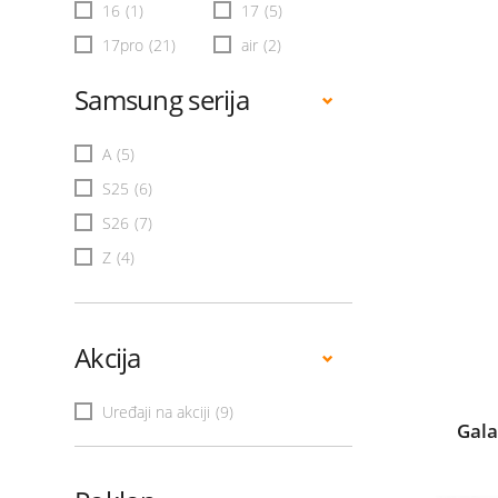
16
(1)
17
(5)
17pro
(21)
air
(2)
Samsung serija
A
(5)
S25
(6)
S26
(7)
Z
(4)
Akcija
Uređaji na akciji
(9)
Gala