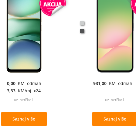
0,00
KM odmah
931,00
KM odmah
3,33
KM/mj x24
uz netFlat L
uz netFlat L
Saznaj više
Saznaj više