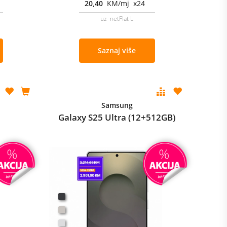
20,40
KM/mj x24
uz netFlat L
Saznaj više
Samsung
Galaxy S25 Ultra (12+512GB)