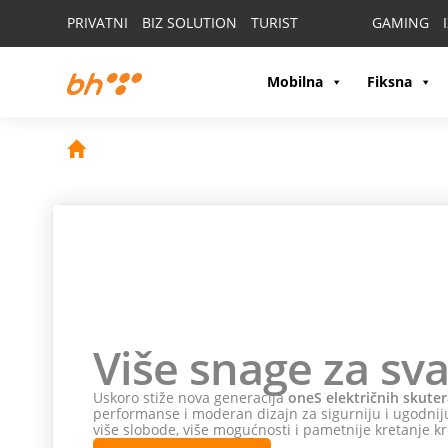
PRIVATNI
BIZ SOLUTION
TURIST
GAMING
Mobilna
Fiksna
Više snage za sva
Uskoro stiže nova generacija
oneS električnih skuter
performanse i moderan dizajn za sigurniju i ugodniju
više slobode, više mogućnosti i pametnije kretanje kr