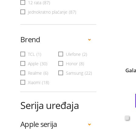
12 rata
(87)
Jednokratno plaćanje
(87)
Brend
TCL
(1)
Ulefone
(2)
Apple
(30)
Honor
(8)
Gal
Realme
(6)
Samsung
(22)
Xiaomi
(18)
Serija uređaja
Apple serija