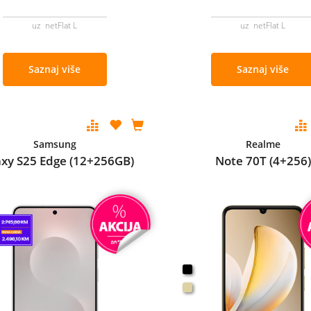
uz netFlat L
uz netFlat L
Saznaj više
Saznaj više
Samsung
Realme
axy S25 Edge (12+256GB)
Note 70T (4+256)