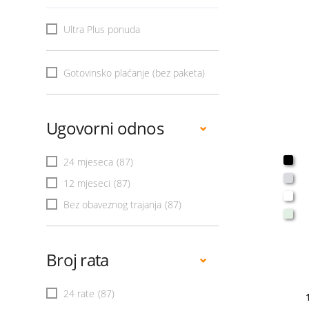
Ultra Plus ponuda
Gotovinsko plaćanje (bez paketa)
Ugovorni odnos
24 mjeseca
(87)
12 mjeseci
(87)
Bez obaveznog trajanja
(87)
Broj rata
24 rate
(87)