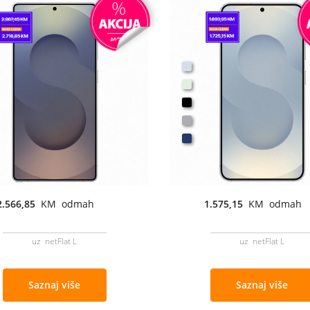
2.566,85
KM odmah
1.575,15
KM odmah
uz netFlat L
uz netFlat L
Saznaj više
Saznaj više