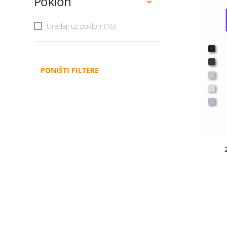
Poklon
Uređaji uz poklon
(16)
PONIŠTI FILTERE