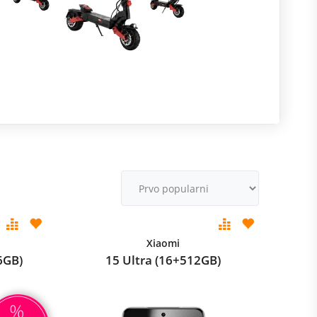
R
m
M
v
Xiaomi
6GB)
15 Ultra (16+512GB)