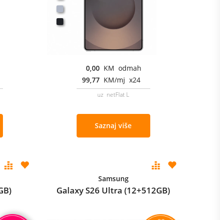
0,00
KM odmah
99,77
KM/mj x24
uz netFlat L
Saznaj više
Samsung
GB)
Galaxy S26 Ultra (12+512GB)