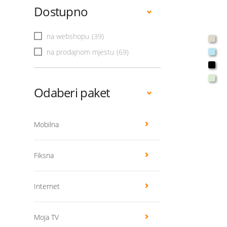
Dostupno
na webshopu
(39)
na prodajnom mjestu
(69)
Odaberi paket
Mobilna
Fiksna
Internet
Moja TV