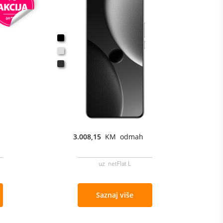
3.008,15
KM odmah
uz netFlat L
Saznaj više