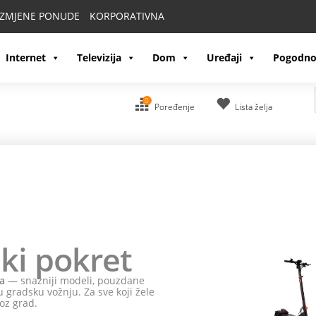
IZMJENE PONUDE
KORPORATIVNA
Internet
Televizija
Dom
Uređaji
Pogodno
0
Poređenje
Lista želja
ki pokret
a
— snažniji modeli, pouzdane
 gradsku vožnju. Za sve koji žele
oz grad.