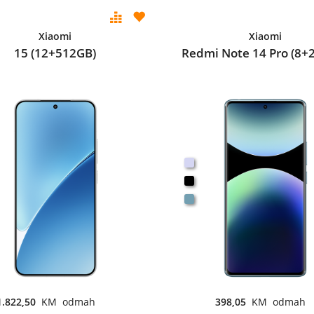
Xiaomi
Xiaomi
15 (12+512GB)
Redmi Note 14 Pro (8+
1.822,50
KM odmah
398,05
KM odmah