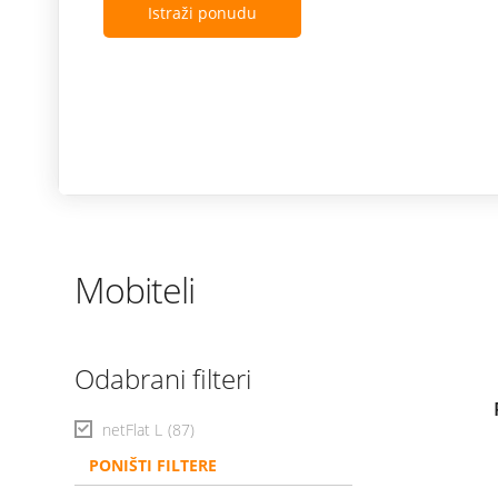
Istraži ponudu
Mobiteli
Odabrani filteri
netFlat L
(87)
PONIŠTI FILTERE