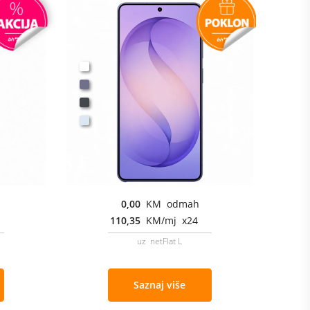
0,00
KM odmah
110,35
KM/mj x24
uz netFlat L
Saznaj više